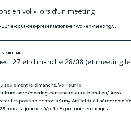
ons en vol » lors d’un meeting
6/12/le-cout-des-presentations-en-vol-en-meeting/…
ON MILITAIRE
medi 27 et dimanche 28/08 (et meeting le
eu seulement le dimanche. Voir sur le
culture-aero/meeting-centenaire-aura-bien-lieu/ Aero
 visiter l’exposition photos <Army AirField> à l’aérodrome V
28 toute la journée à/p 9h Expo toute en images…