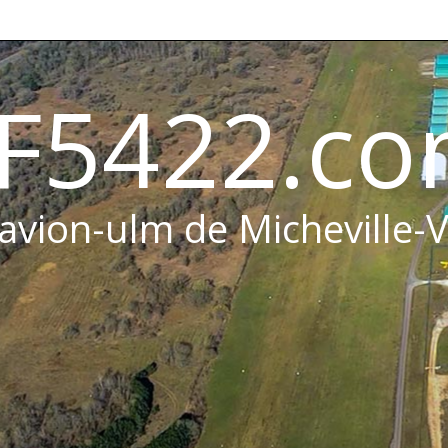
F5422.c
 avion-ulm de Micheville-V