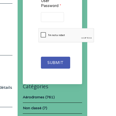
User
Password
*
SUBMIT
Catégories
étails
Aérodromes
(761)
Non classé
(7)