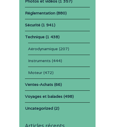
Photos et vidéos
(1 357)
Réglementation
(880)
Sécurité
(1 941)
Technique
(1 438)
Aérodynamique
(207)
Instruments
(444)
Moteur
(472)
Ventes-Achats
(66)
Voyages et balades
(498)
Uncategorized
(2)
Articles récents