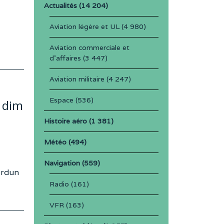
Actualités
(14 204)
Aviation légère et UL
(4 980)
Aviation commerciale et
d'affaires
(3 447)
Aviation militaire
(4 247)
Espace
(536)
 dim
Histoire aéro
(1 381)
Météo
(494)
Navigation
(559)
erdun
Radio
(161)
VFR
(163)