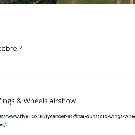
g
tobre ?
Wings & Wheels airshow
s://www.flyer.co.uk/lysander-at-final-dunsfold-wings-whe
net/…