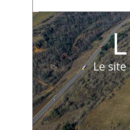
L
Le site