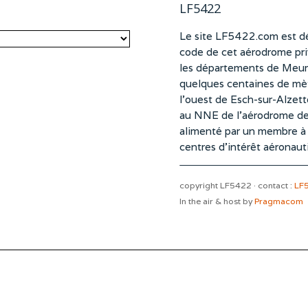
LF5422
Le site LF5422.com est dé
code de cet aérodrome pri
les départements de Meurt
quelques centaines de mètr
l’ouest de Esch-sur-Alzet
au NNE de l’aérodrome d
alimenté par un membre à pa
centres d’intérêt aéronaut
copyright LF5422 · contact :
LF
In the air & host by
Pragmacom