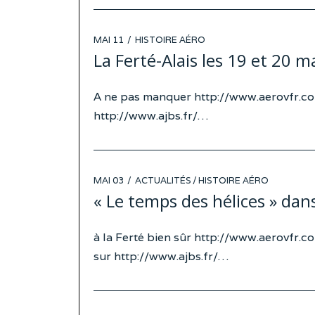
POSTED
MAI 11
HISTOIRE AÉRO
ON
La Ferté-Alais les 19 et 20 m
A ne pas manquer http://www.aerovfr.c
http://www.ajbs.fr/…
POSTED
MAI 03
ACTUALITÉS
/
HISTOIRE AÉRO
ON
« Le temps des hélices » dan
à la Ferté bien sûr http://www.aerovfr.
sur http://www.ajbs.fr/…