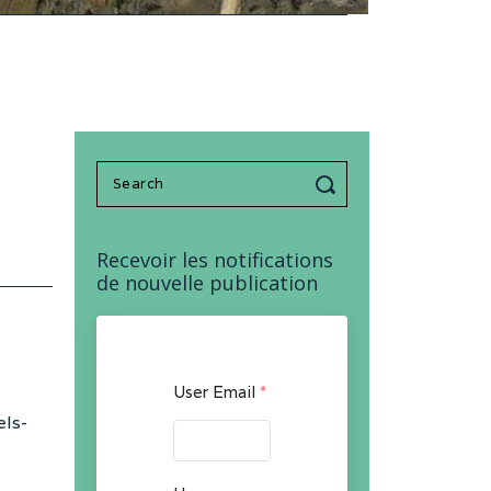
Search
for:
Recevoir les notifications
de nouvelle publication
User Email
*
els-