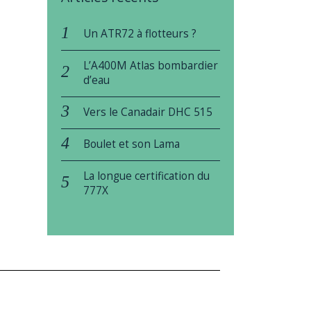
Un ATR72 à flotteurs ?
L’A400M Atlas bombardier
d’eau
Vers le Canadair DHC 515
Boulet et son Lama
La longue certification du
777X