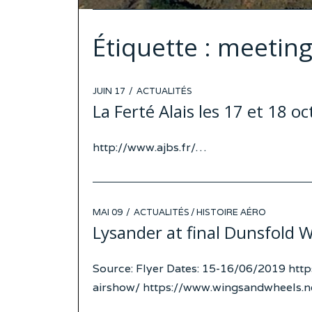
Étiquette :
meetin
POSTED
JUIN 17
ACTUALITÉS
ON
La Ferté Alais les 17 et 18 oc
http://www.ajbs.fr/…
POSTED
MAI 09
ACTUALITÉS
/
HISTOIRE AÉRO
ON
Lysander at final Dunsfold 
Source: Flyer Dates: 15-16/06/2019 http
airshow/ https://www.wingsandwheels.