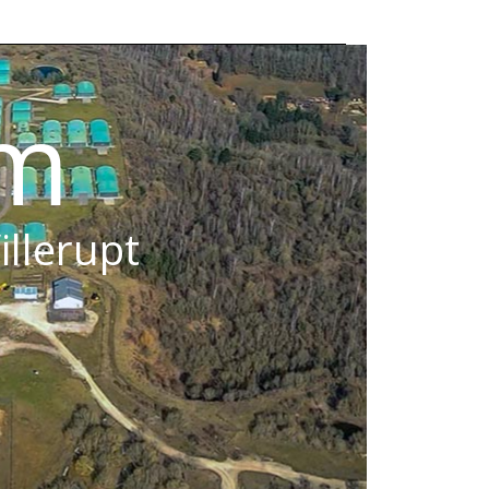
om
illerupt