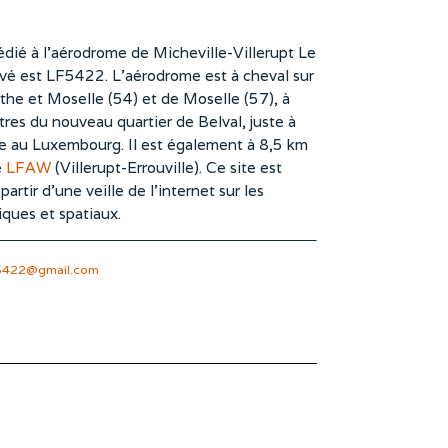
dié à l’aérodrome de Micheville-Villerupt Le
vé est LF5422. L’aérodrome est à cheval sur
he et Moselle (54) et de Moselle (57), à
es du nouveau quartier de Belval, juste à
te au Luxembourg. Il est également à 8,5 km
e
LFAW
(Villerupt-Errouville). Ce site est
rtir d’une veille de l’internet sur les
iques et spatiaux.
5422@gmail.com