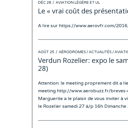
POSTED
DÉC 28
AVIATION LÉGÈRE ET UL
ON
Le « vrai coût des présentati
A lire sur https://www.aerovfr.com/201
POSTED
AOÛT 25
AÉRODROMES
/
ACTUALITÉS
/
AVIATI
ON
Verdun Rozelier: expo le sa
28)
Attention: le meeting proprement dit a li
meeting http://www.aerobuzz.fr/breves-
Marguerite a le plaisir de vous inviter à
le Rozelier samedi 27 à/p 16h Dimanche 