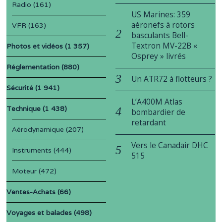
Radio
(161)
US Marines: 359
aéronefs à rotors
VFR
(163)
basculants Bell-
Textron MV-22B «
Photos et vidéos
(1 357)
Osprey » livrés
Réglementation
(880)
Un ATR72 à flotteurs ?
Sécurité
(1 941)
L’A400M Atlas
Technique
(1 438)
bombardier de
retardant
Aérodynamique
(207)
Vers le Canadair DHC
Instruments
(444)
515
Moteur
(472)
Ventes-Achats
(66)
Voyages et balades
(498)