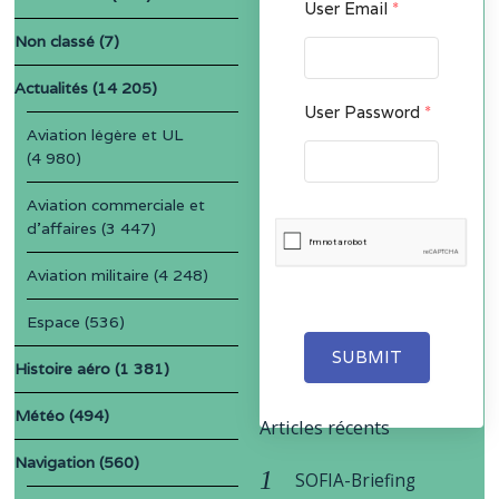
User Email
*
Non classé
(7)
Actualités
(14 205)
User Password
*
Aviation légère et UL
(4 980)
Aviation commerciale et
d'affaires
(3 447)
Aviation militaire
(4 248)
Espace
(536)
SUBMIT
Histoire aéro
(1 381)
Météo
(494)
Articles récents
Navigation
(560)
SOFIA-Briefing