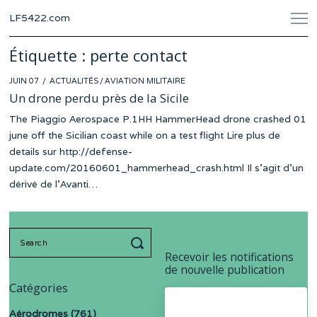
LF5422.com
Étiquette :
perte contact
POSTED
JUIN 07
ACTUALITÉS
/
AVIATION MILITAIRE
ON
Un drone perdu près de la Sicile
The Piaggio Aerospace P.1HH HammerHead drone crashed 01
june off the Sicilian coast while on a test flight Lire plus de
details sur http://defense-
update.com/20160601_hammerhead_crash.html Il s’agit d’un
dérivé de l’Avanti…
Search
for:
Recevoir les notifications
de nouvelle publication
Catégories
Aérodromes
(761)