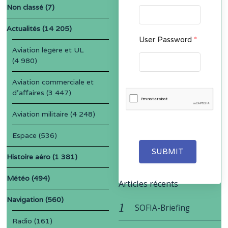
Non classé
(7)
Actualités
(14 205)
User Password
*
Aviation légère et UL
(4 980)
Aviation commerciale et
d'affaires
(3 447)
Aviation militaire
(4 248)
Espace
(536)
SUBMIT
Histoire aéro
(1 381)
Météo
(494)
Articles récents
Navigation
(560)
SOFIA-Briefing
Radio
(161)