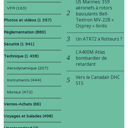
US Marines: 359
aéronefs à rotors
VFR
(163)
basculants Bell-
Textron MV-22B «
Photos et vidéos
(1 357)
Osprey » livrés
Réglementation
(880)
Un ATR72 à flotteurs ?
Sécurité
(1 941)
L’A400M Atlas
Technique
(1 438)
bombardier de
retardant
Aérodynamique
(207)
Vers le Canadair DHC
Instruments
(444)
515
Moteur
(472)
Ventes-Achats
(66)
Voyages et balades
(498)