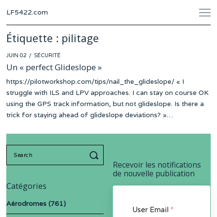
LF5422.com
Étiquette :
pilitage
POSTED
JUIN 02
SÉCURITÉ
ON
Un « perfect Glideslope »
https://pilotworkshop.com/tips/nail_the_glideslope/ « I
struggle with ILS and LPV approaches. I can stay on course OK
using the GPS track information, but not glideslope. Is there a
trick for staying ahead of glideslope deviations? »…
Search
for:
Recevoir les notifications
de nouvelle publication
Catégories
Aérodromes
(761)
User Email
*