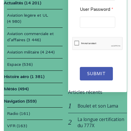
Actualités
(14 201)
User Password
*
Aviation légère et UL
(4 980)
Aviation commerciale et
d'affaires
(3 446)
Aviation militaire
(4 244)
Espace
(536)
SUBMIT
Histoire aéro
(1 381)
Météo
(494)
Articles récents
Navigation
(559)
Boulet et son Lama
Radio
(161)
La longue certification
du 777X
VFR
(163)