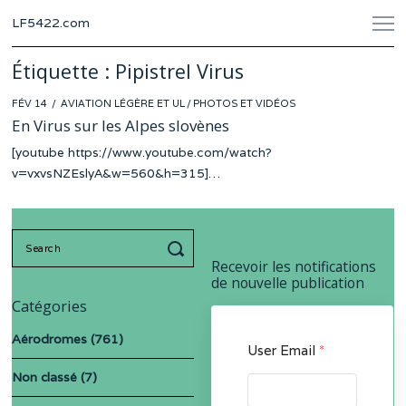
LF5422.com
Étiquette :
Pipistrel Virus
POSTED
FÉV 14
AVIATION LÉGÈRE ET UL
/
PHOTOS ET VIDÉOS
ON
En Virus sur les Alpes slovènes
[youtube https://www.youtube.com/watch?
v=vxvsNZEslyA&w=560&h=315]…
Search
for:
Recevoir les notifications
de nouvelle publication
Catégories
Aérodromes
(761)
User Email
*
Non classé
(7)