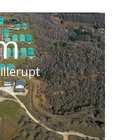
om
illerupt