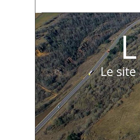
L
Le site