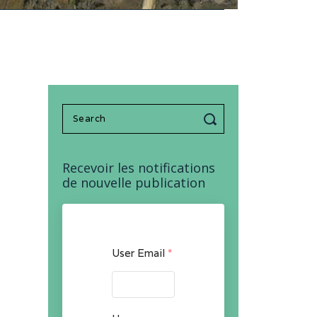
Search
for:
Recevoir les notifications
de nouvelle publication
User Email
*