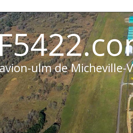
F5422.c
 avion-ulm de Micheville-V