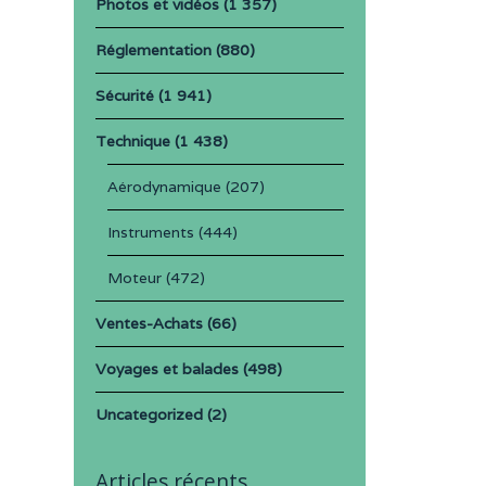
Photos et vidéos
(1 357)
Réglementation
(880)
Sécurité
(1 941)
Technique
(1 438)
Aérodynamique
(207)
Instruments
(444)
Moteur
(472)
Ventes-Achats
(66)
Voyages et balades
(498)
Uncategorized
(2)
Articles récents