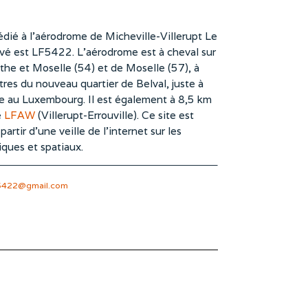
dié à l’aérodrome de Micheville-Villerupt Le
vé est LF5422. L’aérodrome est à cheval sur
he et Moselle (54) et de Moselle (57), à
es du nouveau quartier de Belval, juste à
te au Luxembourg. Il est également à 8,5 km
e
LFAW
(Villerupt-Errouville). Ce site est
rtir d’une veille de l’internet sur les
iques et spatiaux.
5422@gmail.com