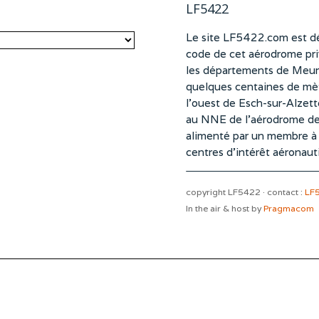
LF5422
Le site LF5422.com est dé
code de cet aérodrome pri
les départements de Meurt
quelques centaines de mètr
l’ouest de Esch-sur-Alzet
au NNE de l’aérodrome d
alimenté par un membre à pa
centres d’intérêt aéronaut
copyright LF5422 · contact :
LF
In the air & host by
Pragmacom