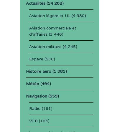
Actualités
(14 202)
Aviation légère et UL
(4 980)
Aviation commerciale et
d'affaires
(3 446)
Aviation militaire
(4 245)
Espace
(536)
Histoire aéro
(1 381)
Météo
(494)
Navigation
(559)
Radio
(161)
VFR
(163)