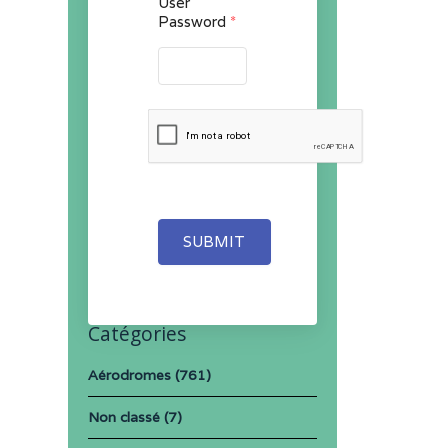
User
Password
*
SUBMIT
Catégories
Aérodromes
(761)
Non classé
(7)