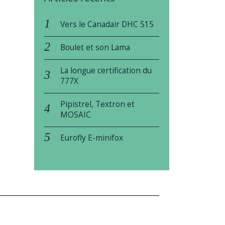
Vers le Canadair DHC 515
Boulet et son Lama
La longue certification du
777X
Pipistrel, Textron et
MOSAIC
Eurofly E-minifox