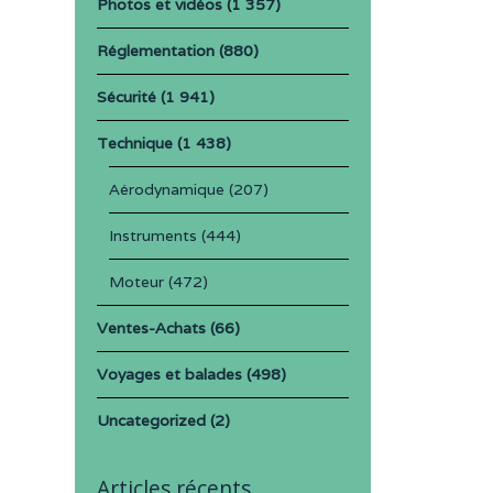
Photos et vidéos
(1 357)
Réglementation
(880)
Sécurité
(1 941)
Technique
(1 438)
Aérodynamique
(207)
Instruments
(444)
Moteur
(472)
Ventes-Achats
(66)
Voyages et balades
(498)
Uncategorized
(2)
Articles récents