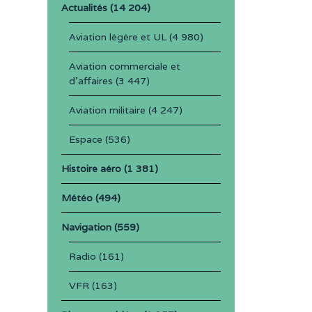
Actualités
(14 204)
Aviation légère et UL
(4 980)
Aviation commerciale et
d'affaires
(3 447)
Aviation militaire
(4 247)
Espace
(536)
Histoire aéro
(1 381)
Météo
(494)
Navigation
(559)
Radio
(161)
VFR
(163)