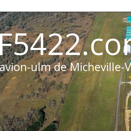
F5422.c
 avion-ulm de Micheville-V