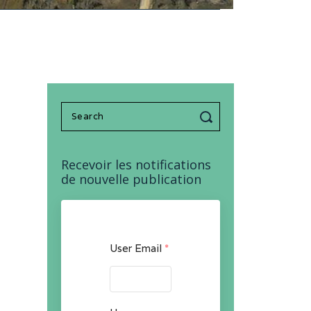
Search
for:
Recevoir les notifications
de nouvelle publication
User Email
*