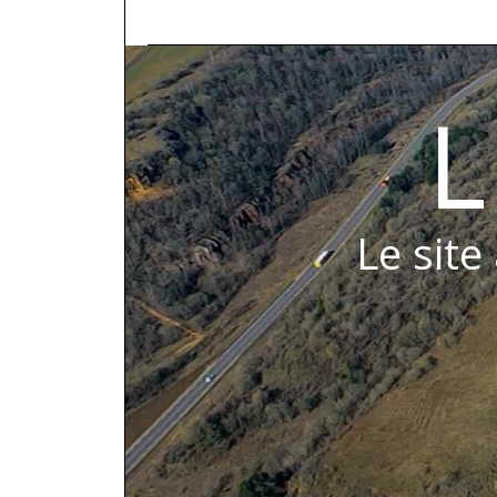
L
Le site