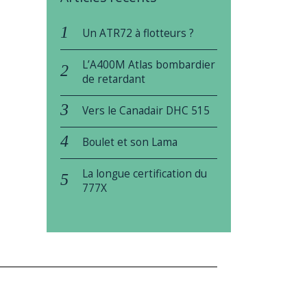
Un ATR72 à flotteurs ?
L’A400M Atlas bombardier
de retardant
Vers le Canadair DHC 515
Boulet et son Lama
La longue certification du
777X