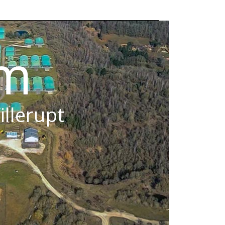
om
illerupt