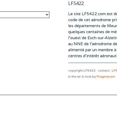
LF5422
Le site LF5422.com est dé
code de cet aérodrome pri
les départements de Meurt
quelques centaines de mètr
l’ouest de Esch-sur-Alzet
au NNE de l’aérodrome d
alimenté par un membre à pa
centres d’intérêt aéronaut
copyright LF5422 · contact :
LF
In the air & host by
Pragmacom