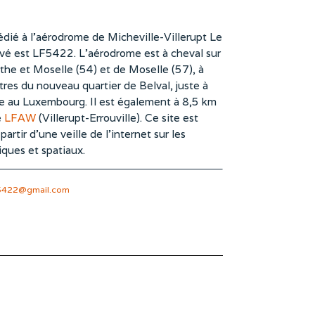
dié à l’aérodrome de Micheville-Villerupt Le
vé est LF5422. L’aérodrome est à cheval sur
he et Moselle (54) et de Moselle (57), à
es du nouveau quartier de Belval, juste à
te au Luxembourg. Il est également à 8,5 km
e
LFAW
(Villerupt-Errouville). Ce site est
rtir d’une veille de l’internet sur les
iques et spatiaux.
5422@gmail.com