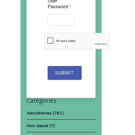
User
Password
*
SUBMIT
Catégories
Aérodromes
(761)
Non classé
(7)