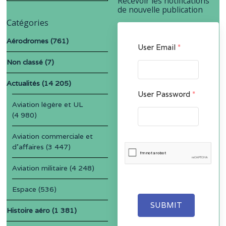
Recevoir les notifications
de nouvelle publication
Catégories
Aérodromes
(761)
User Email
*
Non classé
(7)
Actualités
(14 205)
User Password
*
Aviation légère et UL
(4 980)
Aviation commerciale et
d'affaires
(3 447)
Aviation militaire
(4 248)
Espace
(536)
SUBMIT
Histoire aéro
(1 381)