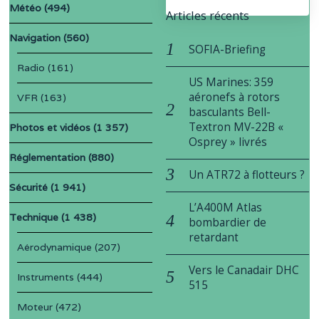
Météo
(494)
Articles récents
Navigation
(560)
SOFIA-Briefing
Radio
(161)
US Marines: 359
aéronefs à rotors
VFR
(163)
basculants Bell-
Textron MV-22B «
Photos et vidéos
(1 357)
Osprey » livrés
Réglementation
(880)
Un ATR72 à flotteurs ?
Sécurité
(1 941)
L’A400M Atlas
Technique
(1 438)
bombardier de
retardant
Aérodynamique
(207)
Vers le Canadair DHC
Instruments
(444)
515
Moteur
(472)