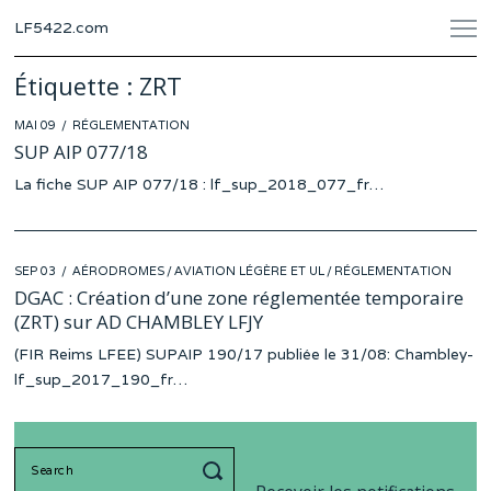
LF5422.com
Étiquette :
ZRT
POSTED
MAI 09
RÉGLEMENTATION
ON
SUP AIP 077/18
La fiche SUP AIP 077/18 : lf_sup_2018_077_fr…
POSTED
SEP 03
AÉRODROMES
/
AVIATION LÉGÈRE ET UL
/
RÉGLEMENTATION
ON
DGAC : Création d’une zone réglementée temporaire
(ZRT) sur AD CHAMBLEY LFJY
(FIR Reims LFEE) SUPAIP 190/17 publiée le 31/08: Chambley-
lf_sup_2017_190_fr…
Search
for: