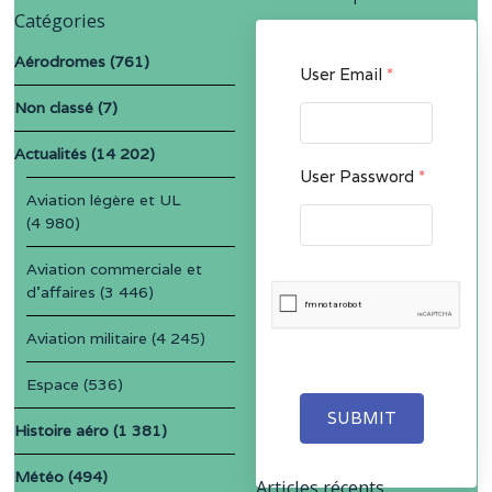
Catégories
Aérodromes
(761)
User Email
*
Non classé
(7)
Actualités
(14 202)
User Password
*
Aviation légère et UL
(4 980)
Aviation commerciale et
d'affaires
(3 446)
Aviation militaire
(4 245)
Espace
(536)
SUBMIT
Histoire aéro
(1 381)
Météo
(494)
Articles récents