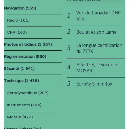
Navigation
(559)
Vers le Canadair DHC
515
Radio
(161)
Boulet et son Lama
VFR
(163)
Photos et vidéos
(1 357)
La longue certification
du 777X
Réglementation
(880)
Pipistrel, Textron et
Sécurité
(1 941)
MOSAIC
Technique
(1 438)
Eurofly E-minifox
Aérodynamique
(207)
Instruments
(444)
Moteur
(472)
Ventes-Achats
(66)