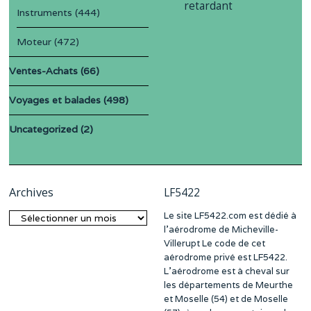
retardant
Instruments
(444)
Moteur
(472)
Ventes-Achats
(66)
Voyages et balades
(498)
Uncategorized
(2)
Archives
LF5422
Le site LF5422.com est dédié à
Archives
l’aérodrome de Micheville-
Villerupt Le code de cet
aérodrome privé est LF5422.
L’aérodrome est à cheval sur
les départements de Meurthe
et Moselle (54) et de Moselle