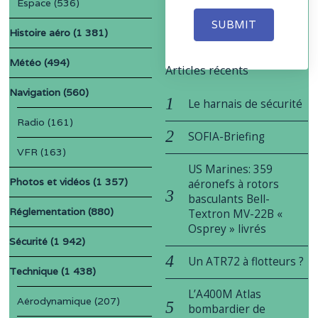
Espace
(536)
SUBMIT
Histoire aéro
(1 381)
Météo
(494)
Articles récents
Navigation
(560)
Le harnais de sécurité
Radio
(161)
SOFIA-Briefing
VFR
(163)
US Marines: 359
Photos et vidéos
(1 357)
aéronefs à rotors
basculants Bell-
Réglementation
(880)
Textron MV-22B «
Osprey » livrés
Sécurité
(1 942)
Un ATR72 à flotteurs ?
Technique
(1 438)
L’A400M Atlas
Aérodynamique
(207)
bombardier de