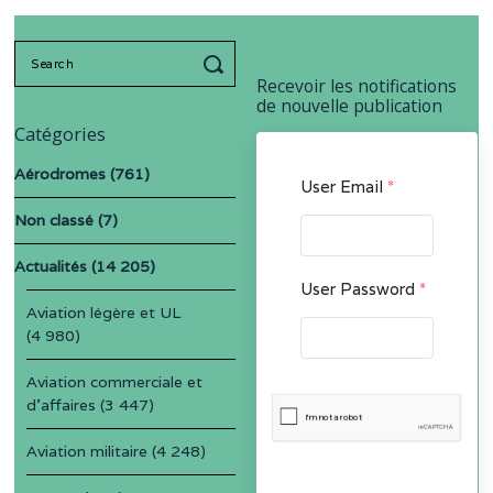
Search
for:
Recevoir les notifications
de nouvelle publication
Catégories
Aérodromes
(761)
User Email
*
Non classé
(7)
Actualités
(14 205)
User Password
*
Aviation légère et UL
(4 980)
Aviation commerciale et
d'affaires
(3 447)
Aviation militaire
(4 248)