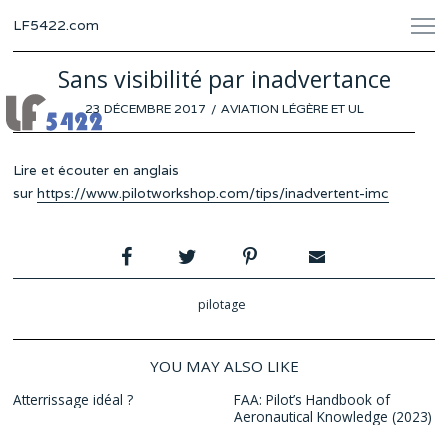
LF5422.com
Sans visibilité par inadvertance
POSTED
23 DÉCEMBRE 2017
AVIATION LÉGÈRE ET UL
ON
Lire et écouter en anglais
sur
https://www.pilotworkshop.com/tips/inadvertent-imc
pilotage
YOU MAY ALSO LIKE
Atterrissage idéal ?
FAA: Pilot’s Handbook of
Aeronautical Knowledge (2023)