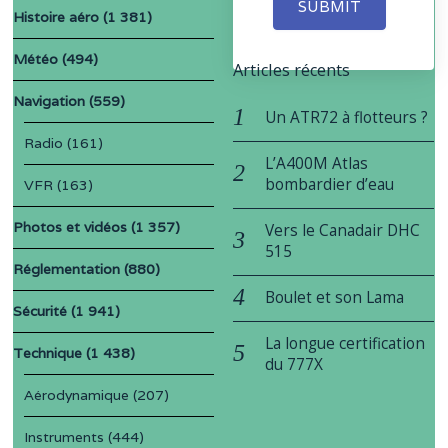
SUBMIT
Histoire aéro
(1 381)
Météo
(494)
Articles récents
Navigation
(559)
Un ATR72 à flotteurs ?
Radio
(161)
L’A400M Atlas
bombardier d’eau
VFR
(163)
Photos et vidéos
(1 357)
Vers le Canadair DHC
515
Réglementation
(880)
Boulet et son Lama
Sécurité
(1 941)
La longue certification
Technique
(1 438)
du 777X
Aérodynamique
(207)
Instruments
(444)