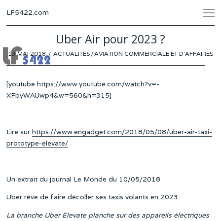
LF5422.com
Uber Air pour 2023 ?
POSTED
13 MAI 2018
ACTUALITÉS
/
AVIATION COMMERCIALE ET D'AFFAIRES
ON
[youtube https://www.youtube.com/watch?v=-
XFbyWAUwp4&w=560&h=315]
Lire sur
https://www.engadget.com/2018/05/08/uber-air-taxi-
prototype-elevate/
Un extrait du journal Le Monde du 10/05/2018
Uber rêve de faire décoller ses taxis volants en 2023
La branche Uber Elevate planche sur des appareils électriques