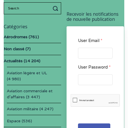
Search
for:
Recevoir les notifications
de nouvelle publication
Catégories
Aérodromes
(761)
User Email
*
Non classé
(7)
Actualités
(14 204)
User Password
*
Aviation légère et UL
(4 980)
Aviation commerciale et
d'affaires
(3 447)
Aviation militaire
(4 247)
Espace
(536)