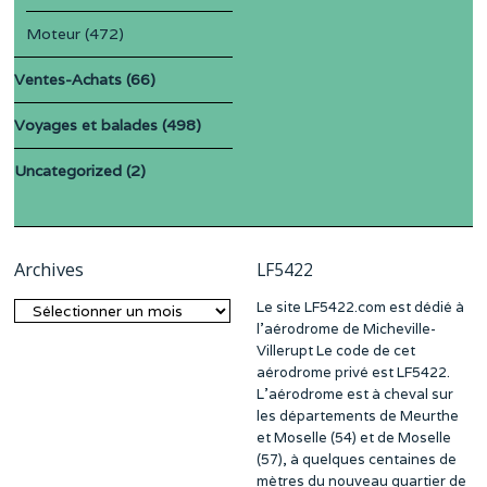
Moteur
(472)
Ventes-Achats
(66)
Voyages et balades
(498)
Uncategorized
(2)
Archives
LF5422
Le site LF5422.com est dédié à
Archives
l’aérodrome de Micheville-
Villerupt Le code de cet
aérodrome privé est LF5422.
L’aérodrome est à cheval sur
les départements de Meurthe
et Moselle (54) et de Moselle
(57), à quelques centaines de
mètres du nouveau quartier de