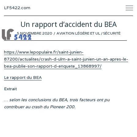
LF5422.com
Un rapport d’accident du BEA
POSTED
5 NOVEMBRE 2020
AVIATION LÉGÈRE ET UL
/
SÉCURITÉ
ON
https://www.lepopulaire.fr/saint-junien-
87200/actualites/crash-d-ulm-a-saint-junien-un-an-apres-le-
bea-publie-son-rapport-d-enquete_13868997/
Le rapport du BEA
Extrait
…
selon les conclusions du BEA, trois facteurs ont pu
contribuer au crash du Pioneer 200.