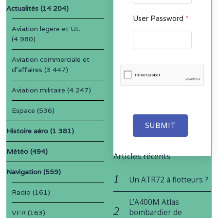
Actualités
(14 204)
User Password
*
Aviation légère et UL
(4 980)
Aviation commerciale et
d'affaires
(3 447)
Aviation militaire
(4 247)
Espace
(536)
SUBMIT
Histoire aéro
(1 381)
Météo
(494)
Articles récents
Navigation
(559)
Un ATR72 à flotteurs ?
Radio
(161)
L’A400M Atlas
bombardier de
VFR
(163)