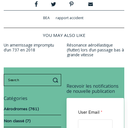
BEA
rapport accident
YOU MAY ALSO LIKE
Un amerrissage impromptu
Résonance aéroélastique
d’un 737 en 2018
(flutter) lors d’un passage bas à
grande vitesse
Search
for:
Recevoir les notifications
de nouvelle publication
Catégories
Aérodromes
(761)
User Email
*
Non classé
(7)