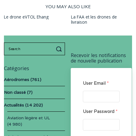
YOU MAY ALSO LIKE
Le drone eVTOL Ehang
La FAA et les drones de
livraison
Search
for:
Recevoir les notifications
de nouvelle publication
Catégories
Aérodromes
(761)
User Email
*
Non classé
(7)
Actualités
(14 202)
User Password
*
Aviation légère et UL
(4 980)