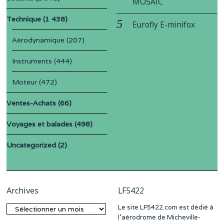
MOSAIC
Technique
(1 438)
Eurofly E-minifox
Aérodynamique
(207)
Instruments
(444)
Moteur
(472)
Ventes-Achats
(66)
Voyages et balades
(498)
Uncategorized
(2)
Archives
LF5422
Le site LF5422.com est dédié à
Archives
l’aérodrome de Micheville-