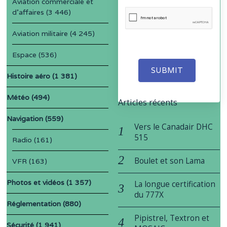
Aviation commerciale et
d'affaires
(3 446)
Aviation militaire
(4 245)
Espace
(536)
SUBMIT
Histoire aéro
(1 381)
Météo
(494)
Articles récents
Navigation
(559)
Vers le Canadair DHC
515
Radio
(161)
Boulet et son Lama
VFR
(163)
Photos et vidéos
(1 357)
La longue certification
du 777X
Réglementation
(880)
Pipistrel, Textron et
Sécurité
(1 941)