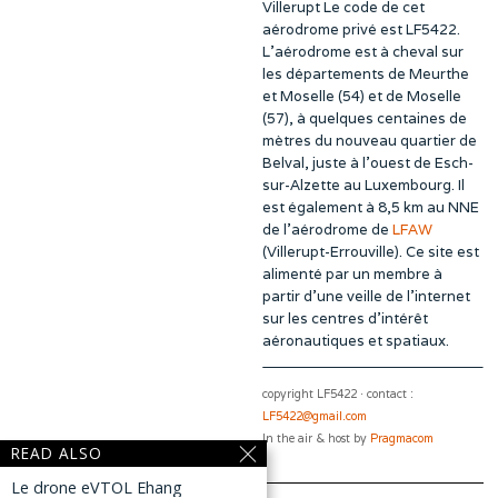
Villerupt Le code de cet
aérodrome privé est LF5422.
L’aérodrome est à cheval sur
les départements de Meurthe
et Moselle (54) et de Moselle
(57), à quelques centaines de
mètres du nouveau quartier de
Belval, juste à l’ouest de Esch-
sur-Alzette au Luxembourg. Il
est également à 8,5 km au NNE
de l’aérodrome de
LFAW
(Villerupt-Errouville). Ce site est
alimenté par un membre à
partir d’une veille de l’internet
sur les centres d’intérêt
aéronautiques et spatiaux.
copyright LF5422 · contact :
LF5422@gmail.com
In the air & host by
Pragmacom
READ ALSO
Le drone eVTOL Ehang