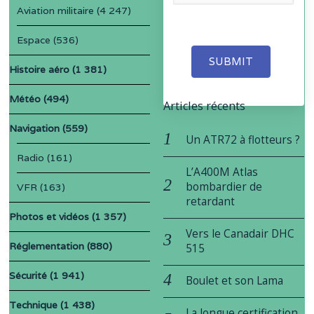
Aviation militaire
(4 247)
Espace
(536)
SUBMIT
Histoire aéro
(1 381)
Météo
(494)
Articles récents
Navigation
(559)
Un ATR72 à flotteurs ?
Radio
(161)
L’A400M Atlas
bombardier de
VFR
(163)
retardant
Photos et vidéos
(1 357)
Vers le Canadair DHC
Réglementation
(880)
515
Sécurité
(1 941)
Boulet et son Lama
Technique
(1 438)
La longue certification