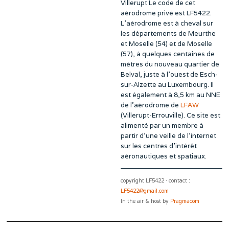
Villerupt Le code de cet
aérodrome privé est LF5422.
L’aérodrome est à cheval sur
les départements de Meurthe
et Moselle (54) et de Moselle
(57), à quelques centaines de
mètres du nouveau quartier de
Belval, juste à l’ouest de Esch-
sur-Alzette au Luxembourg. Il
est également à 8,5 km au NNE
de l’aérodrome de
LFAW
(Villerupt-Errouville). Ce site est
alimenté par un membre à
partir d’une veille de l’internet
sur les centres d’intérêt
aéronautiques et spatiaux.
copyright LF5422 · contact :
LF5422@gmail.com
In the air & host by
Pragmacom