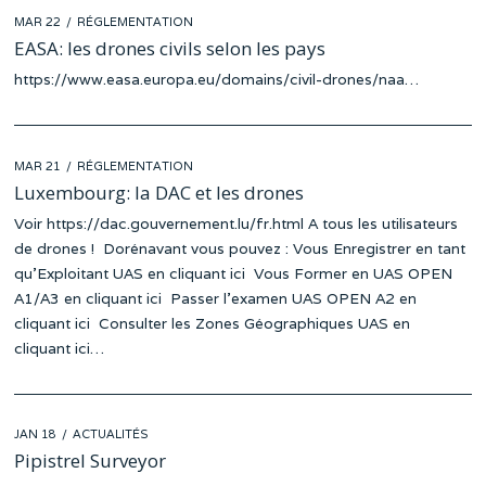
POSTED
MAR 22
MAR
RÉGLEMENTATION
ON
17
EASA: les drones civils selon les pays
https://www.easa.europa.eu/domains/civil-drones/naa…
POSTED
MAR 21
MAR
RÉGLEMENTATION
ON
17
Luxembourg: la DAC et les drones
Voir https://dac.gouvernement.lu/fr.html A tous les utilisateurs
de drones ! Dorénavant vous pouvez : Vous Enregistrer en tant
qu’Exploitant UAS en cliquant ici Vous Former en UAS OPEN
A1/A3 en cliquant ici Passer l’examen UAS OPEN A2 en
cliquant ici Consulter les Zones Géographiques UAS en
cliquant ici…
POSTED
JAN 18
ACTUALITÉS
ON
Pipistrel Surveyor