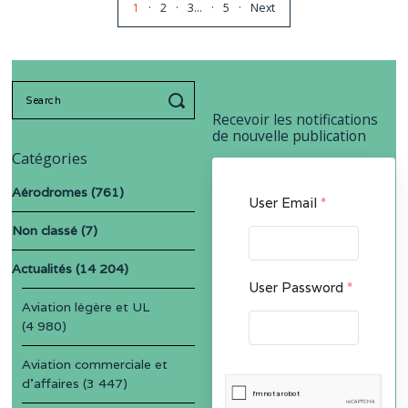
1
2
3
…
5
Next
Search
for:
Recevoir les notifications
de nouvelle publication
Catégories
Aérodromes
(761)
User Email
*
Non classé
(7)
Actualités
(14 204)
User Password
*
Aviation légère et UL
(4 980)
Aviation commerciale et
d'affaires
(3 447)