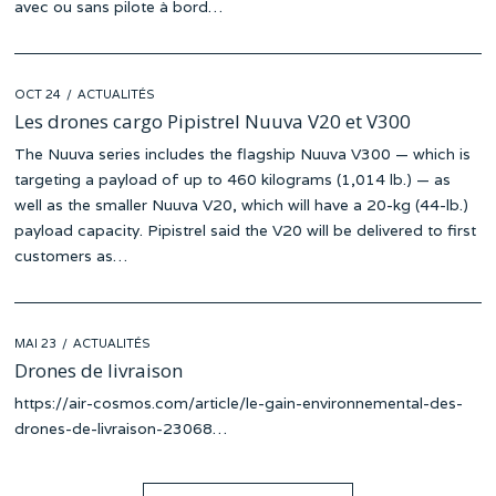
avec ou sans pilote à bord…
POSTED
OCT 24
ACTUALITÉS
ON
Les drones cargo Pipistrel Nuuva V20 et V300
The Nuuva series includes the flagship Nuuva V300 — which is
targeting a payload of up to 460 kilograms (1,014 lb.) — as
well as the smaller Nuuva V20, which will have a 20-kg (44-lb.)
payload capacity. Pipistrel said the V20 will be delivered to first
customers as…
POSTED
MAI 23
ACTUALITÉS
ON
Drones de livraison
https://air-cosmos.com/article/le-gain-environnemental-des-
drones-de-livraison-23068…