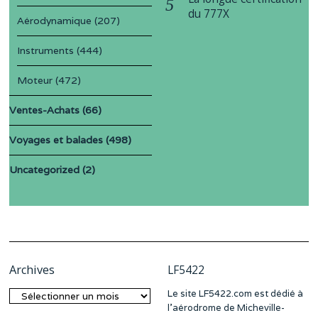
du 777X
Aérodynamique
(207)
Instruments
(444)
Moteur
(472)
Ventes-Achats
(66)
Voyages et balades
(498)
Uncategorized
(2)
Archives
LF5422
Le site LF5422.com est dédié à
Archives
l’aérodrome de Micheville-