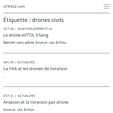
LF5422.com
Étiquette :
drones civils
POSTED
OCT 29
OCT
AVIATION LÉGÈRE ET UL
ON
26
Le drone eVTOL Ehang
Bientôt sans pilote Source: Les Echos…
POSTED
DÉC 24
DÉC
ACTUALITÉS
ON
20
La FAA et les drones de livraison
…
POSTED
OCT 31
OCT
ACTUALITÉS
ON
24
Amazon et la livraison par drone
Source: Les Echos…