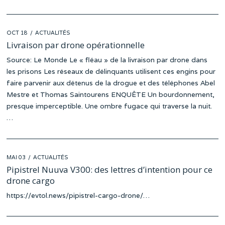
POSTED
OCT 18
OCT
ACTUALITÉS
ON
11
Livraison par drone opérationnelle
Source: Le Monde Le « fléau » de la livraison par drone dans
les prisons Les réseaux de délinquants utilisent ces engins pour
faire parvenir aux détenus de la drogue et des téléphones Abel
Mestre et Thomas Saintourens ENQUÊTE Un bourdonnement,
presque imperceptible. Une ombre fugace qui traverse la nuit.
…
POSTED
MAI 03
AVR
ACTUALITÉS
ON
26
Pipistrel Nuuva V300: des lettres d’intention pour ce
drone cargo
https://evtol.news/pipistrel-cargo-drone/…