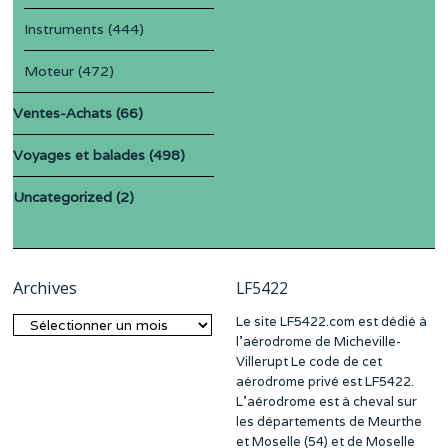
Instruments
(444)
Moteur
(472)
Ventes-Achats
(66)
Voyages et balades
(498)
Uncategorized
(2)
Archives
LF5422
Le site LF5422.com est dédié à
Archives
l’aérodrome de Micheville-
Villerupt Le code de cet
aérodrome privé est LF5422.
L’aérodrome est à cheval sur
les départements de Meurthe
et Moselle (54) et de Moselle