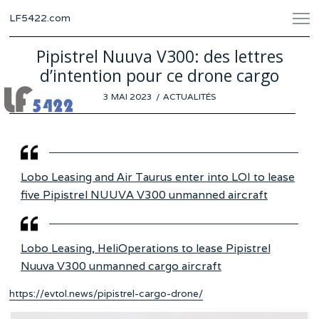
LF5422.com
Pipistrel Nuuva V300: des lettres
d’intention pour ce drone cargo
POSTED
3 MAI 2023
26
ACTUALITÉS
ON
AVRIL
2023
Lobo Leasing and Air Taurus enter into LOI to lease
five Pipistrel NUUVA V300 unmanned aircraft
Lobo Leasing, HeliOperations to lease Pipistrel
Nuuva V300 unmanned cargo aircraft
https://evtol.news/pipistrel-cargo-drone/