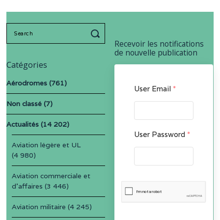
Search
for:
Recevoir les notifications
de nouvelle publication
Catégories
Aérodromes
(761)
User Email
*
Non classé
(7)
Actualités
(14 202)
User Password
*
Aviation légère et UL
(4 980)
Aviation commerciale et
d'affaires
(3 446)
Aviation militaire
(4 245)