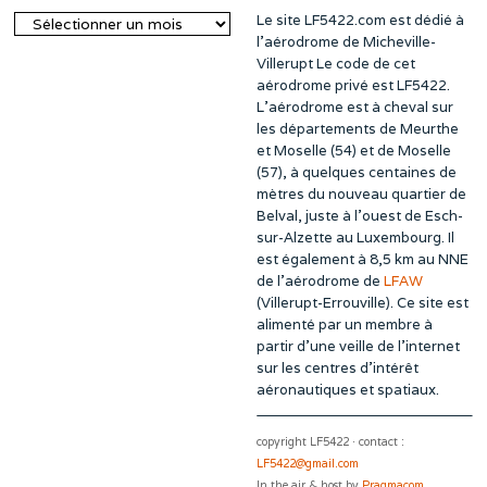
Le site LF5422.com est dédié à
Archives
l’aérodrome de Micheville-
Villerupt Le code de cet
aérodrome privé est LF5422.
L’aérodrome est à cheval sur
les départements de Meurthe
et Moselle (54) et de Moselle
(57), à quelques centaines de
mètres du nouveau quartier de
Belval, juste à l’ouest de Esch-
sur-Alzette au Luxembourg. Il
est également à 8,5 km au NNE
de l’aérodrome de
LFAW
(Villerupt-Errouville). Ce site est
alimenté par un membre à
partir d’une veille de l’internet
sur les centres d’intérêt
aéronautiques et spatiaux.
copyright LF5422 · contact :
LF5422@gmail.com
In the air & host by
Pragmacom