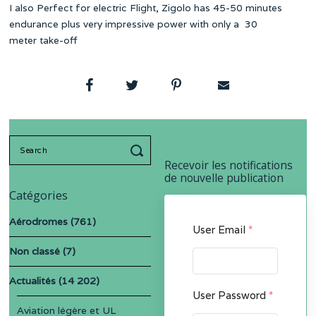
I also Perfect for electric Flight, Zigolo has 45-50 minutes
endurance plus very impressive power with only a 30
meter take-off
Search
for:
Recevoir les notifications
de nouvelle publication
Catégories
Aérodromes
(761)
User Email
*
Non classé
(7)
Actualités
(14 202)
User Password
*
Aviation légère et UL