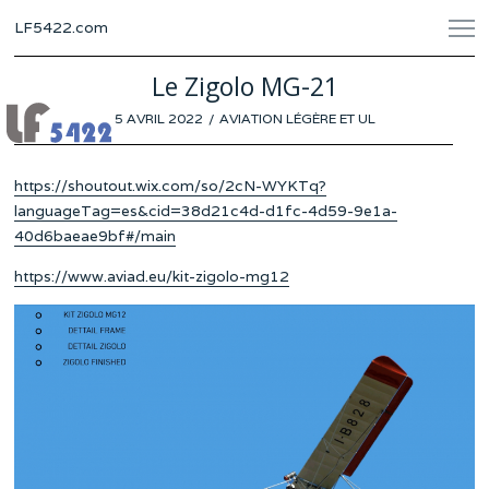
LF5422.com
Le Zigolo MG-21
POSTED
5 AVRIL 2022
1
AVIATION LÉGÈRE ET UL
ON
AVRIL
2022
https://shoutout.wix.com/so/2cN-WYKTq?
languageTag=es&cid=38d21c4d-d1fc-4d59-9e1a-
40d6baeae9bf#/main
https://www.aviad.eu/kit-zigolo-mg12