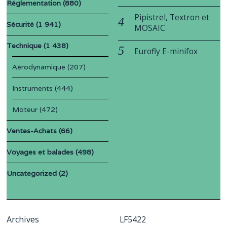
Réglementation
(880)
Pipistrel, Textron et
Sécurité
(1 941)
MOSAIC
Technique
(1 438)
Eurofly E-minifox
Aérodynamique
(207)
Instruments
(444)
Moteur
(472)
Ventes-Achats
(66)
Voyages et balades
(498)
Uncategorized
(2)
Archives
LF5422