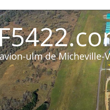
F5422.c
 avion-ulm de Micheville-V