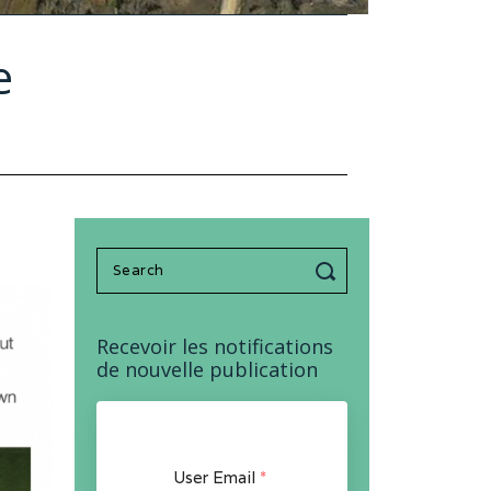
e
Search
for:
Recevoir les notifications
de nouvelle publication
User Email
*