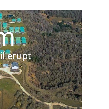
om
illerupt