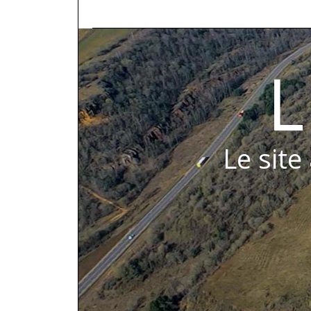
L
Le site