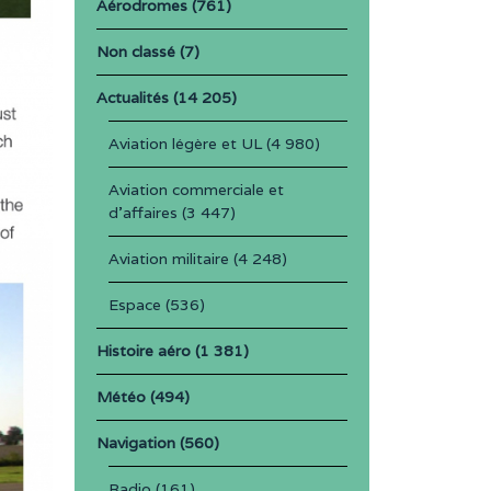
Aérodromes
(761)
Non classé
(7)
Actualités
(14 205)
Aviation légère et UL
(4 980)
Aviation commerciale et
d'affaires
(3 447)
Aviation militaire
(4 248)
Espace
(536)
Histoire aéro
(1 381)
Météo
(494)
Navigation
(560)
Radio
(161)