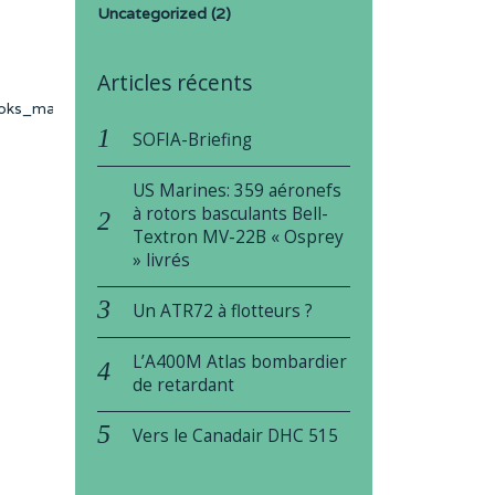
Uncategorized
(2)
l
Articles récents
oks_manuals/aviation/faa-
SOFIA-Briefing
US Marines: 359 aéronefs
à rotors basculants Bell-
Textron MV-22B « Osprey
» livrés
Un ATR72 à flotteurs ?
L’A400M Atlas bombardier
de retardant
Vers le Canadair DHC 515