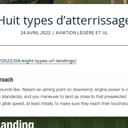
Huit types d’atterrissag
POSTED
24 AVRIL 2022
23
AVIATION LÉGÈRE ET UL
ON
AVRIL
2022
/2022/04/eight-types-of-landings/