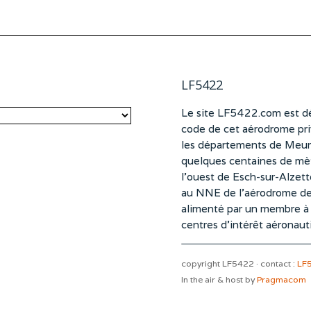
LF5422
Le site LF5422.com est dé
code de cet aérodrome pri
les départements de Meurt
quelques centaines de mètr
l’ouest de Esch-sur-Alzet
au NNE de l’aérodrome d
alimenté par un membre à pa
centres d’intérêt aéronaut
copyright LF5422 · contact :
LF
In the air & host by
Pragmacom