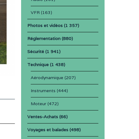
VFR
(163)
Photos et vidéos
(1 357)
Réglementation
(880)
Sécurité
(1 941)
Technique
(1 438)
Aérodynamique
(207)
Instruments
(444)
Moteur
(472)
Ventes-Achats
(66)
Voyages et balades
(498)