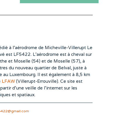
dié à l’aérodrome de Micheville-Villerupt Le
vé est LF5422. L’aérodrome est à cheval sur
he et Moselle (54) et de Moselle (57), à
es du nouveau quartier de Belval, juste à
te au Luxembourg. Il est également à 8,5 km
e
LFAW
(Villerupt-Errouville). Ce site est
rtir d’une veille de l’internet sur les
iques et spatiaux.
5422@gmail.com