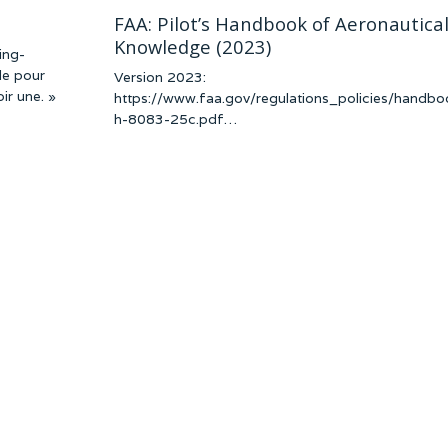
FAA: Pilot’s Handbook of Aeronautica
Knowledge (2023)
ing-
le pour
Version 2023:
ir une. »
https://www.faa.gov/regulations_policies/handbo
h-8083-25c.pdf…