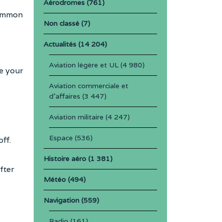
Aérodromes
(761)
common
Non classé
(7)
Actualités
(14 204)
Aviation légère et UL
(4 980)
se your
Aviation commerciale et
d'affaires
(3 447)
Aviation militaire
(4 247)
Espace
(536)
ff.
Histoire aéro
(1 381)
fter
Météo
(494)
Navigation
(559)
Radio
(161)