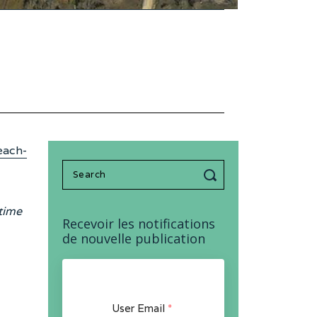
each-
Search
for:
 time
Recevoir les notifications
de nouvelle publication
User Email
*