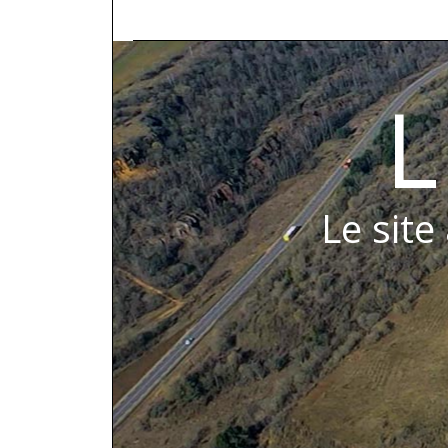
L
Le site