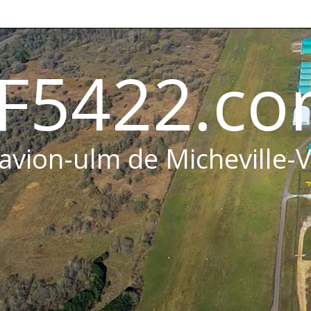
F5422.c
 avion-ulm de Micheville-V