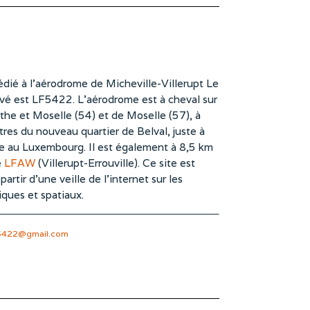
dié à l’aérodrome de Micheville-Villerupt Le
vé est LF5422. L’aérodrome est à cheval sur
he et Moselle (54) et de Moselle (57), à
es du nouveau quartier de Belval, juste à
te au Luxembourg. Il est également à 8,5 km
e
LFAW
(Villerupt-Errouville). Ce site est
rtir d’une veille de l’internet sur les
iques et spatiaux.
5422@gmail.com