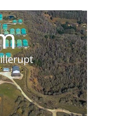
om
illerupt