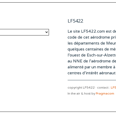
LF5422
Le site LF5422.com est dé
code de cet aérodrome pri
les départements de Meurt
quelques centaines de mètr
l’ouest de Esch-sur-Alzet
au NNE de l’aérodrome d
alimenté par un membre à pa
centres d’intérêt aéronaut
copyright LF5422 · contact :
LF
In the air & host by
Pragmacom