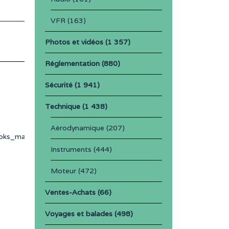
VFR
(163)
Photos et vidéos
(1 357)
Réglementation
(880)
Sécurité
(1 941)
l
Technique
(1 438)
Aérodynamique
(207)
oks_manuals/aviation/faa-
Instruments
(444)
Moteur
(472)
Ventes-Achats
(66)
Voyages et balades
(498)