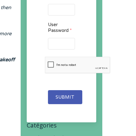
 then
User
Password
*
 more
takeoff
SUBMIT
Catégories