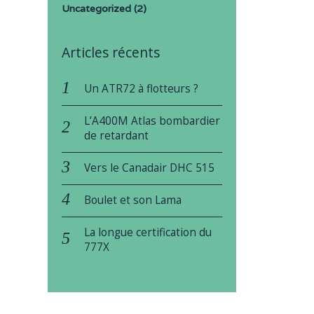
Uncategorized
(2)
Articles récents
Un ATR72 à flotteurs ?
L’A400M Atlas bombardier
de retardant
Vers le Canadair DHC 515
Boulet et son Lama
La longue certification du
777X