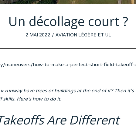
Un décollage court ?
POSTED
2 MAI 2022
30
AVIATION LÉGÈRE ET UL
ON
AVRIL
2022
y/maneuvers/how-to-make-a-perfect-short-field-takeoff-
 runway have trees or buildings at the end of it? Then it’s
 skills. Here’s how to do it.
Takeoffs Are Different