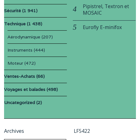
Pipistrel, Textron et
Sécurité
(1 941)
MOSAIC
Technique
(1 438)
Eurofly E-minifox
Aérodynamique
(207)
Instruments
(444)
Moteur
(472)
Ventes-Achats
(66)
Voyages et balades
(498)
Uncategorized
(2)
Archives
LF5422