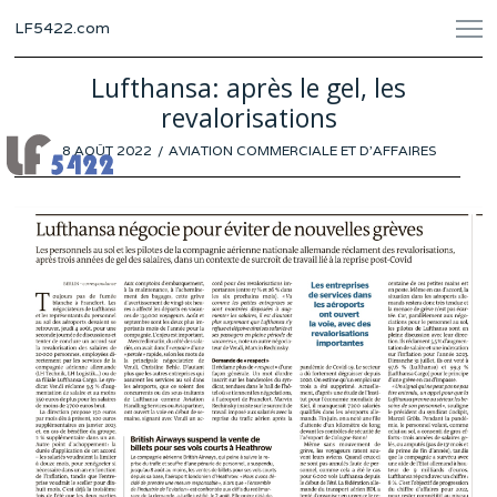
LF5422.com
Lufthansa: après le gel, les
revalorisations
POSTED
8 AOÛT 2022
5
AVIATION COMMERCIALE ET D'AFFAIRES
ON
AOÛT
2022