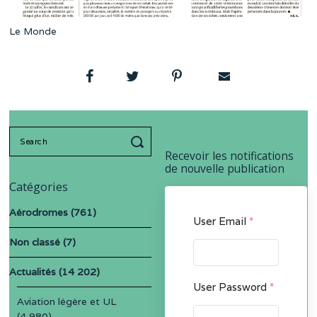
Le Monde
Search
for:
Recevoir les notifications
de nouvelle publication
Catégories
Aérodromes
(761)
User Email
*
Non classé
(7)
Actualités
(14 202)
User Password
*
Aviation légère et UL
(4 980)