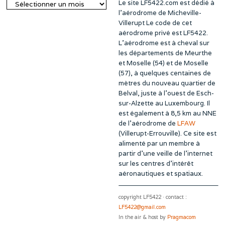
Le site LF5422.com est dédié à
Archives
l’aérodrome de Micheville-
Villerupt Le code de cet
aérodrome privé est LF5422.
L’aérodrome est à cheval sur
les départements de Meurthe
et Moselle (54) et de Moselle
(57), à quelques centaines de
mètres du nouveau quartier de
Belval, juste à l’ouest de Esch-
sur-Alzette au Luxembourg. Il
est également à 8,5 km au NNE
de l’aérodrome de
LFAW
(Villerupt-Errouville). Ce site est
alimenté par un membre à
partir d’une veille de l’internet
sur les centres d’intérêt
aéronautiques et spatiaux.
copyright LF5422 · contact :
LF5422@gmail.com
In the air & host by
Pragmacom