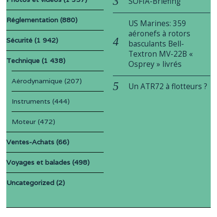
SOFIA-Briefing
Réglementation
(880)
US Marines: 359
aéronefs à rotors
Sécurité
(1 942)
basculants Bell-
Textron MV-22B «
Technique
(1 438)
Osprey » livrés
Aérodynamique
(207)
Un ATR72 à flotteurs ?
Instruments
(444)
Moteur
(472)
Ventes-Achats
(66)
Voyages et balades
(498)
Uncategorized
(2)