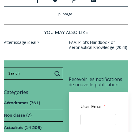
pilotage
YOU MAY ALSO LIKE
Atterrissage idéal ?
FAA: Pilot’s Handbook of
Aeronautical Knowledge (2023)
Search
for:
Recevoir les notifications
de nouvelle publication
Catégories
Aérodromes
(761)
User Email
*
Non classé
(7)
Actualités
(14 206)