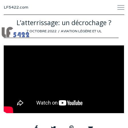
LF5422.com
L’atterrissage: un décrochage ?
POSTED
7 OCTOBRE 2022
30
AVIATION LÉGÈRE ET UL
ON
SEPTEMBRE
2022