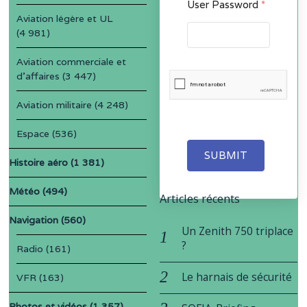
User Password
*
Aviation légère et UL
(4 981)
Aviation commerciale et
d'affaires
(3 447)
Aviation militaire
(4 248)
Espace
(536)
SUBMIT
Histoire aéro
(1 381)
Météo
(494)
Articles récents
Navigation
(560)
Un Zenith 750 triplace
?
Radio
(161)
Le harnais de sécurité
VFR
(163)
Photos et vidéos
(1 357)