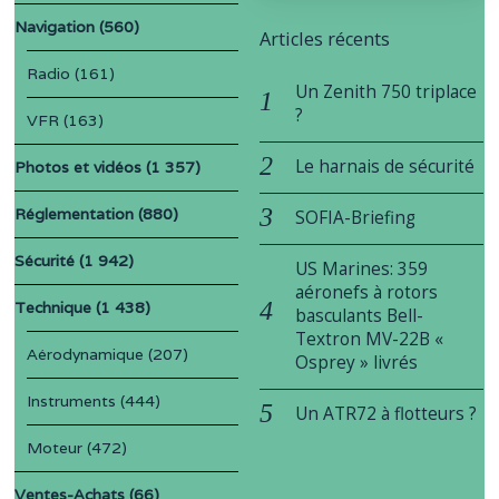
Navigation
(560)
Articles récents
Radio
(161)
Un Zenith 750 triplace
?
VFR
(163)
Le harnais de sécurité
Photos et vidéos
(1 357)
Réglementation
(880)
SOFIA-Briefing
Sécurité
(1 942)
US Marines: 359
aéronefs à rotors
Technique
(1 438)
basculants Bell-
Textron MV-22B «
Aérodynamique
(207)
Osprey » livrés
Instruments
(444)
Un ATR72 à flotteurs ?
Moteur
(472)
Ventes-Achats
(66)