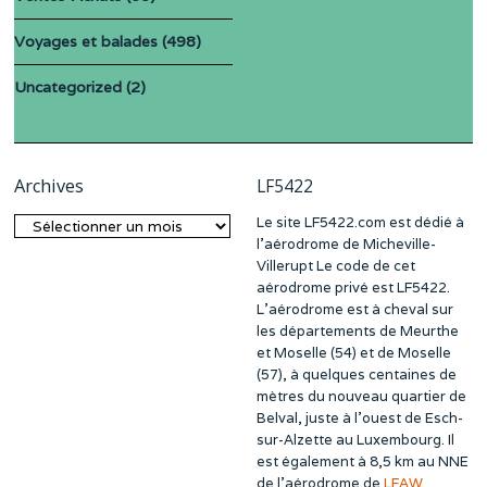
Voyages et balades
(498)
Uncategorized
(2)
Archives
LF5422
Le site LF5422.com est dédié à
Archives
l’aérodrome de Micheville-
Villerupt Le code de cet
aérodrome privé est LF5422.
L’aérodrome est à cheval sur
les départements de Meurthe
et Moselle (54) et de Moselle
(57), à quelques centaines de
mètres du nouveau quartier de
Belval, juste à l’ouest de Esch-
sur-Alzette au Luxembourg. Il
est également à 8,5 km au NNE
de l’aérodrome de
LFAW