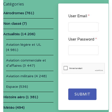
Catégories
Aérodromes
(761)
User Email
*
Non classé
(7)
Actualités
(14 206)
User Password
*
Aviation légère et UL
(4 981)
Aviation commerciale et
d'affaires
(3 447)
Aviation militaire
(4 248)
Espace
(536)
SUBMIT
Histoire aéro
(1 381)
Météo
(494)