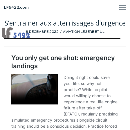
LF5422.com
S’entrainer aux atterrissages d’urgence
POSTED
8 DÉCEMBRE 2022
3
AVIATION LÉGÈRE ET UL
ON
DÉCEMBRE
2022