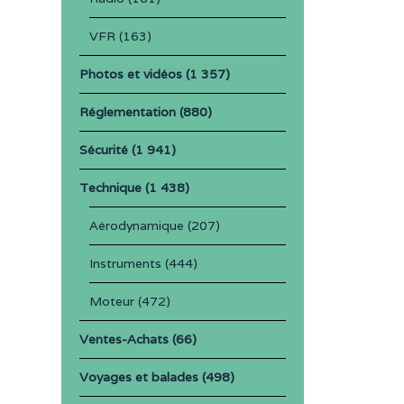
VFR
(163)
Photos et vidéos
(1 357)
Réglementation
(880)
Sécurité
(1 941)
Technique
(1 438)
Aérodynamique
(207)
Instruments
(444)
Moteur
(472)
Ventes-Achats
(66)
Voyages et balades
(498)