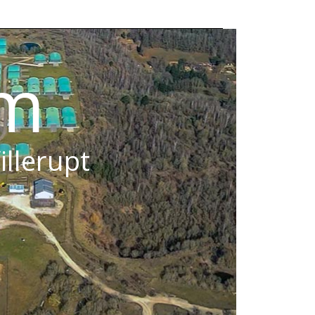
om
illerupt