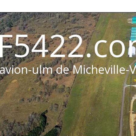
F5422.c
 avion-ulm de Micheville-V