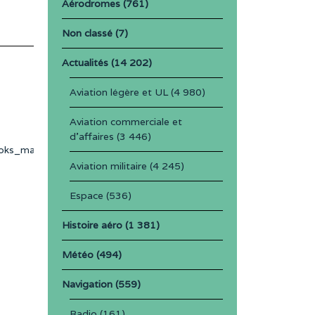
Aérodromes
(761)
Non classé
(7)
Actualités
(14 202)
Aviation légère et UL
(4 980)
l
Aviation commerciale et
d'affaires
(3 446)
oks_manuals/aviation/faa-
Aviation militaire
(4 245)
Espace
(536)
Histoire aéro
(1 381)
Météo
(494)
Navigation
(559)
Radio
(161)