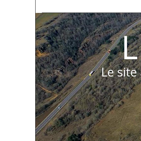
L
Le site