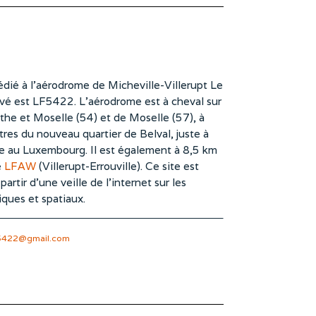
dié à l’aérodrome de Micheville-Villerupt Le
vé est LF5422. L’aérodrome est à cheval sur
he et Moselle (54) et de Moselle (57), à
es du nouveau quartier de Belval, juste à
te au Luxembourg. Il est également à 8,5 km
e
LFAW
(Villerupt-Errouville). Ce site est
rtir d’une veille de l’internet sur les
iques et spatiaux.
5422@gmail.com