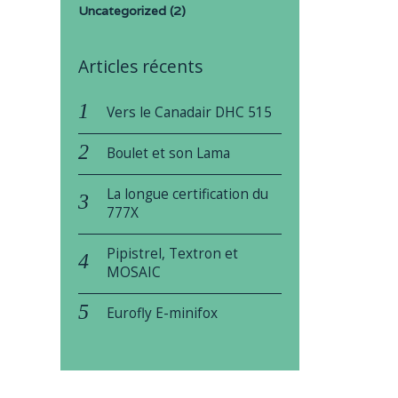
Uncategorized
(2)
Articles récents
Vers le Canadair DHC 515
Boulet et son Lama
La longue certification du
777X
Pipistrel, Textron et
MOSAIC
Eurofly E-minifox