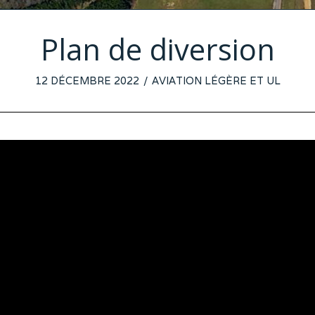
Plan de diversion
POSTED
12 DÉCEMBRE 2022
6
AVIATION LÉGÈRE ET UL
ON
DÉCEMBRE
2022