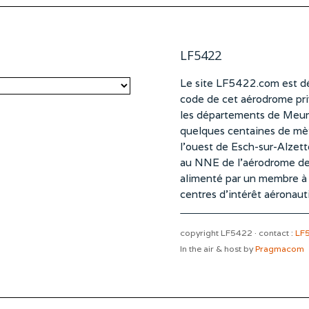
LF5422
Le site LF5422.com est dé
code de cet aérodrome pri
les départements de Meurt
quelques centaines de mètr
l’ouest de Esch-sur-Alzet
au NNE de l’aérodrome d
alimenté par un membre à pa
centres d’intérêt aéronaut
copyright LF5422 · contact :
LF
In the air & host by
Pragmacom