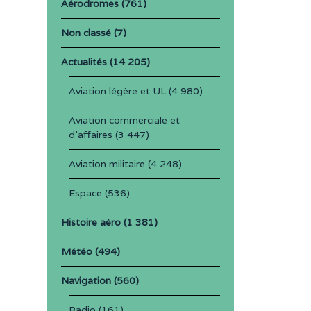
Aérodromes
(761)
Non classé
(7)
Actualités
(14 205)
Aviation légère et UL
(4 980)
Aviation commerciale et
d'affaires
(3 447)
Aviation militaire
(4 248)
Espace
(536)
Histoire aéro
(1 381)
Météo
(494)
Navigation
(560)
Radio
(161)