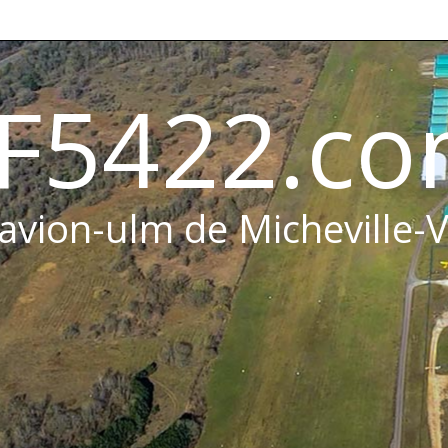
F5422.c
 avion-ulm de Micheville-V