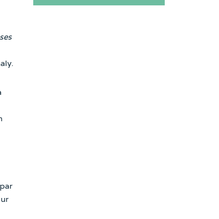
sses
aly.
à
n
 par
eur