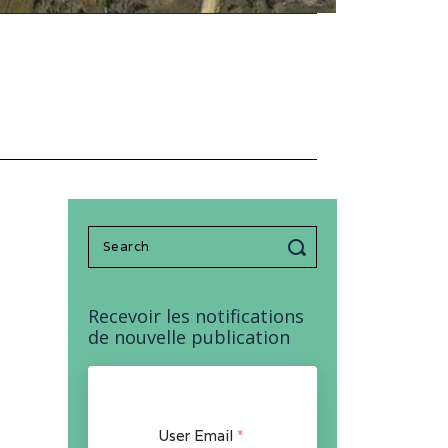
Search
for:
Recevoir les notifications
de nouvelle publication
User Email
*