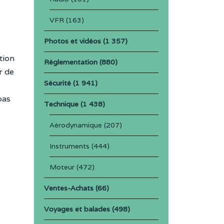
VFR
(163)
Photos et vidéos
(1 357)
tion
Réglementation
(880)
r de
Sécurité
(1 941)
pas
Technique
(1 438)
Aérodynamique
(207)
Instruments
(444)
Moteur
(472)
Ventes-Achats
(66)
Voyages et balades
(498)