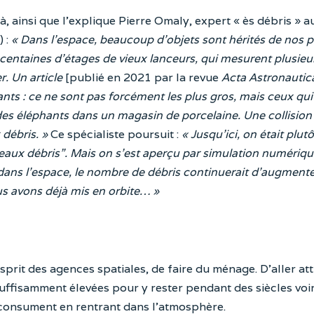
à, ainsi que l’explique Pierre Omaly, expert « ès débris » a
) :
« Dans l’espace, beaucoup d’objets sont hérités de nos 
s centaines d’étages de vieux lanceurs, qui mesurent plusieu
. Un article
[publié en 2021 par la revue
Acta Astronautic
nts : ce ne sont pas forcément les plus gros, mais ceux qui
des éléphants dans un magasin de porcelaine. Une collision
débris. »
Ce spécialiste poursuit :
« Jusqu’ici, on était plut
eaux débris”. Mais on s’est aperçu par simulation numériqu
dans l’espace, le nombre de débris continuerait d’augmente
us avons déjà mis en orbite… »
esprit des agences spatiales, de faire du ménage. D’aller at
suffisamment élevées pour y rester pendant des siècles voi
e consument en rentrant dans l’atmosphère.