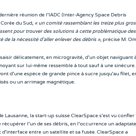
dernière réunion de l’IADC (Inter-Agency Space Debris
n Corée du Sud,
« un comité rassemblant les treize plus gro
issent pour trouver des solutions à cette problématique des
té de la nécessité d’aller enlever des débris »
, précise M. Om
saisir délicatement, en microgravité, d’un objet naviguant 
noyant sur lui-même ressemble à tout sauf à une sinécure.
vont d’une espèce de grande pince à sucre jusqu’au filet, e
isés ou un arrimage magnétique.
e Lausanne, la start-up suisse ClearSpace s’est vu confier
 récupérer l’un de ses débris, en l’occurrence un adaptat
t d’interface entre un satellite et sa fusée. ClearSpace a