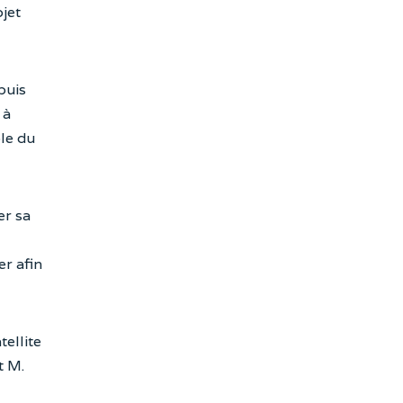
jet
puis
 à
ôle du
er sa
er afin
tellite
t M.