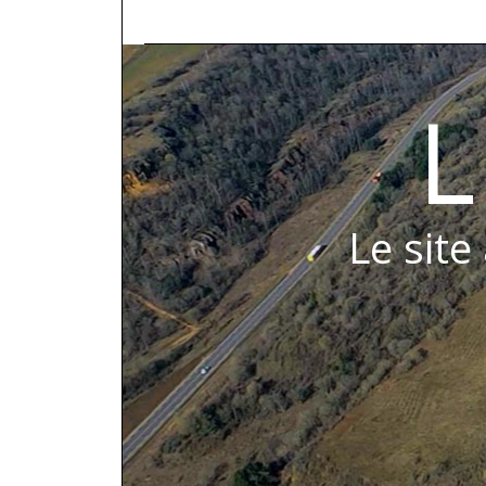
L
Le site