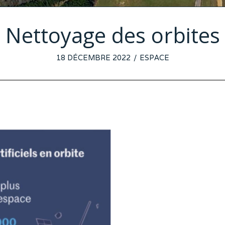
Nettoyage des orbites
POSTED
18 DÉCEMBRE 2022
17
ESPACE
ON
DÉCEMBRE
2022