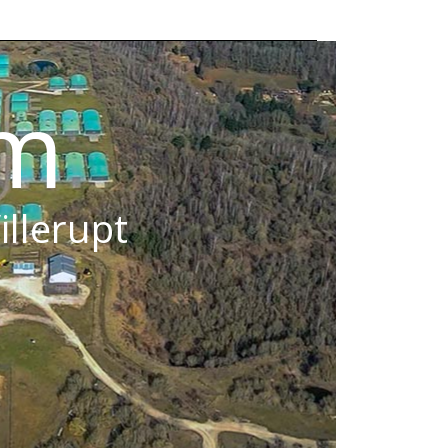
om
illerupt