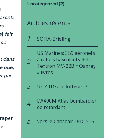
Uncategorized
(2)
u
parents
Articles récents
rs
a
]
fait
SOFIA-Briefing
 se
US Marines: 359 aéronefs
ôt dans
à rotors basculants Bell-
Textron MV-22B « Osprey
e que,
» livrés
r par
Un ATR72 à flotteurs ?
L’A400M Atlas bombardier
de retardant
traper
Vers le Canadair DHC 515
re