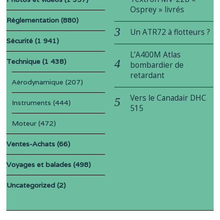
Osprey » livrés
Réglementation
(880)
Un ATR72 à flotteurs ?
Sécurité
(1 941)
L’A400M Atlas
Technique
(1 438)
bombardier de
retardant
Aérodynamique
(207)
Vers le Canadair DHC
Instruments
(444)
515
Moteur
(472)
Ventes-Achats
(66)
Voyages et balades
(498)
Uncategorized
(2)