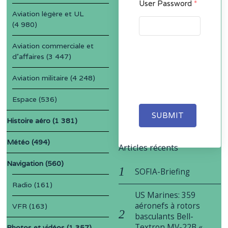
User Password
*
Aviation légère et UL
(4 980)
Aviation commerciale et
d'affaires
(3 447)
Aviation militaire
(4 248)
Espace
(536)
SUBMIT
Histoire aéro
(1 381)
Météo
(494)
Articles récents
Navigation
(560)
SOFIA-Briefing
Radio
(161)
US Marines: 359
aéronefs à rotors
VFR
(163)
basculants Bell-
Textron MV-22B «
Photos et vidéos
(1 357)