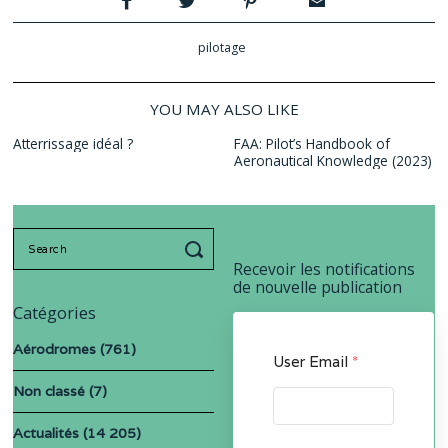
pilotage
YOU MAY ALSO LIKE
Atterrissage idéal ?
FAA: Pilot’s Handbook of
Aeronautical Knowledge (2023)
Search
for:
Recevoir les notifications
de nouvelle publication
Catégories
Aérodromes
(761)
User Email
*
Non classé
(7)
Actualités
(14 205)