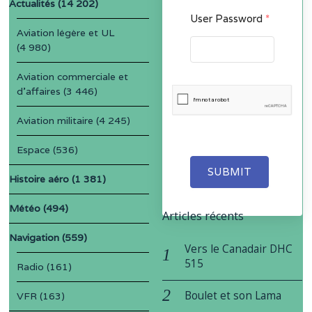
Actualités
(14 202)
User Password
*
Aviation légère et UL
(4 980)
Aviation commerciale et
d'affaires
(3 446)
Aviation militaire
(4 245)
Espace
(536)
SUBMIT
Histoire aéro
(1 381)
Météo
(494)
Articles récents
Navigation
(559)
Vers le Canadair DHC
515
Radio
(161)
Boulet et son Lama
VFR
(163)