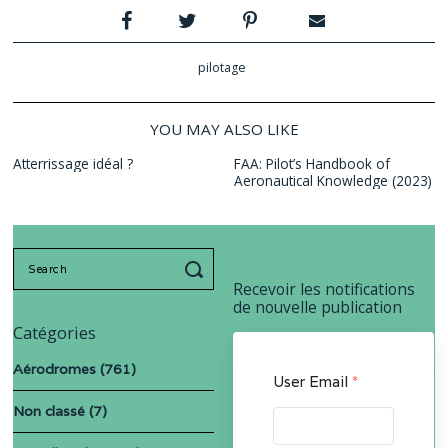
pilotage
YOU MAY ALSO LIKE
Atterrissage idéal ?
FAA: Pilot’s Handbook of
Aeronautical Knowledge (2023)
Search
for:
Recevoir les notifications
de nouvelle publication
Catégories
Aérodromes
(761)
User Email
*
Non classé
(7)