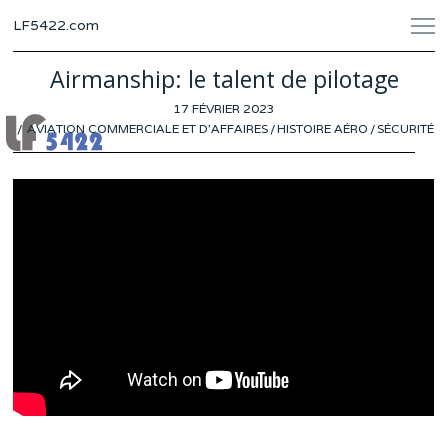
LF5422.com
Airmanship: le talent de pilotage
POSTED
17 FÉVRIER 2023
17
ON
AVIATION COMMERCIALE ET D'AFFAIRES
/
FÉVRIER
HISTOIRE AÉRO
/
SÉCURITÉ
2023