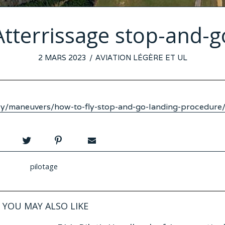
Atterrissage stop-and-g
POSTED
2 MARS 2023
22
AVIATION LÉGÈRE ET UL
ON
FÉVRIER
2023
ly/maneuvers/how-to-fly-stop-and-go-landing-procedure
pilotage
YOU MAY ALSO LIKE