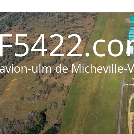
F5422.c
 avion-ulm de Micheville-V