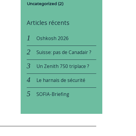
Uncategorized
(2)
Articles récents
Oshkosh 2026
Suisse: pas de Canadair ?
Un Zenith 750 triplace ?
Le harnais de sécurité
SOFIA-Briefing