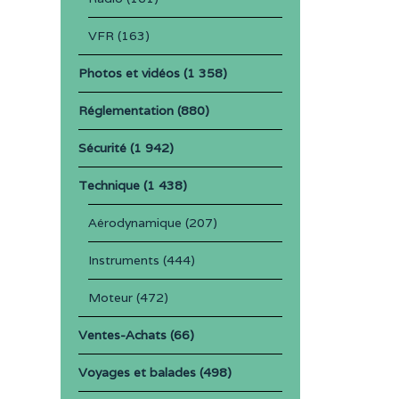
VFR
(163)
Photos et vidéos
(1 358)
Réglementation
(880)
Sécurité
(1 942)
Technique
(1 438)
Aérodynamique
(207)
Instruments
(444)
Moteur
(472)
Ventes-Achats
(66)
Voyages et balades
(498)