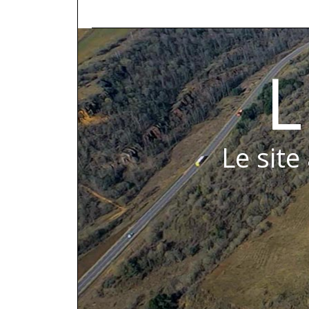
L
Le site