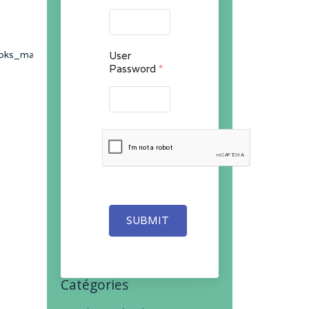
l
oks_manuals/aviation/faa-
User
Password
*
SUBMIT
Catégories