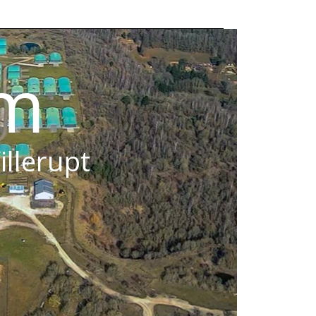
om
illerupt