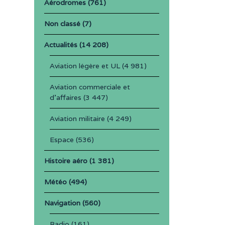
Aérodromes
(761)
Non classé
(7)
Actualités
(14 208)
Aviation légère et UL
(4 981)
Aviation commerciale et
d'affaires
(3 447)
Aviation militaire
(4 249)
Espace
(536)
Histoire aéro
(1 381)
Météo
(494)
Navigation
(560)
Radio
(161)