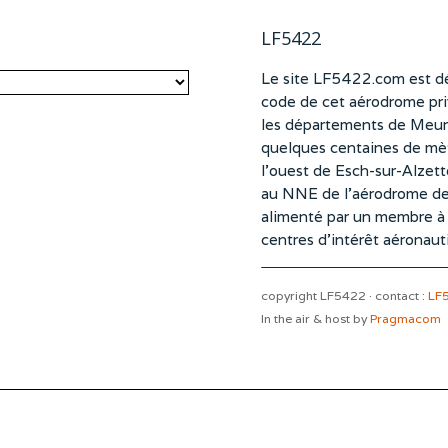
LF5422
Le site LF5422.com est dé
code de cet aérodrome pri
les départements de Meurt
quelques centaines de mètr
l’ouest de Esch-sur-Alzet
au NNE de l’aérodrome d
alimenté par un membre à pa
centres d’intérêt aéronaut
copyright LF5422 · contact :
LF
In the air & host by
Pragmacom
ation/faa-