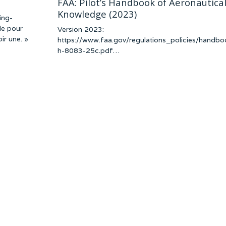
FAA: Pilot’s Handbook of Aeronautica
Knowledge (2023)
ing-
le pour
Version 2023:
ir une. »
https://www.faa.gov/regulations_policies/handbo
h-8083-25c.pdf…