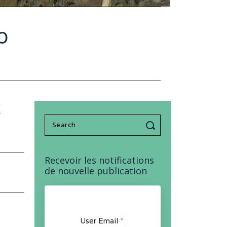
o
/
Search
for:
Recevoir les notifications
de nouvelle publication
User Email
*