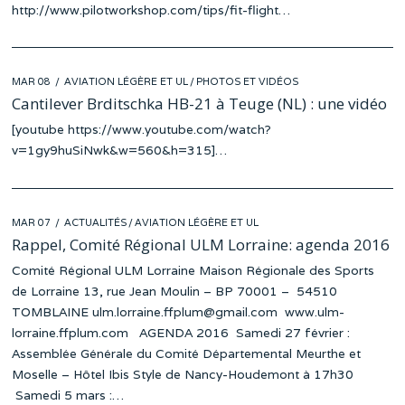
http://www.pilotworkshop.com/tips/fit-flight…
POSTED
MAR 08
AVIATION LÉGÈRE ET UL
/
PHOTOS ET VIDÉOS
ON
Cantilever Brditschka HB-21 à Teuge (NL) : une vidéo
[youtube https://www.youtube.com/watch?
v=1gy9huSiNwk&w=560&h=315]…
POSTED
MAR 07
ACTUALITÉS
/
AVIATION LÉGÈRE ET UL
ON
Rappel, Comité Régional ULM Lorraine: agenda 2016
Comité Régional ULM Lorraine Maison Régionale des Sports
de Lorraine 13, rue Jean Moulin – BP 70001 – 54510
TOMBLAINE ulm.lorraine.ffplum@gmail.com www.ulm-
lorraine.ffplum.com AGENDA 2016 Samedi 27 février :
Assemblée Générale du Comité Départemental Meurthe et
Moselle – Hôtel Ibis Style de Nancy-Houdemont à 17h30
Samedi 5 mars :…