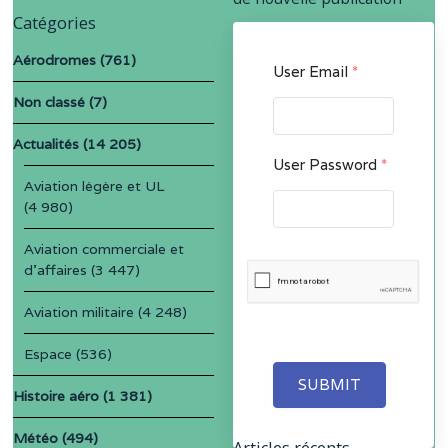
Catégories
Aérodromes
(761)
User Email
*
Non classé
(7)
Actualités
(14 205)
User Password
*
Aviation légère et UL
(4 980)
Aviation commerciale et
d'affaires
(3 447)
Aviation militaire
(4 248)
Espace
(536)
SUBMIT
Histoire aéro
(1 381)
Météo
(494)