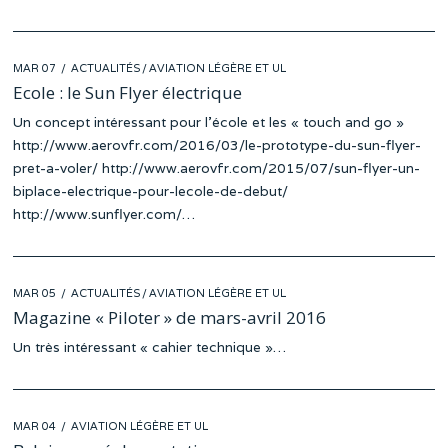
POSTED
MAR 07
ACTUALITÉS
/
AVIATION LÉGÈRE ET UL
ON
Ecole : le Sun Flyer électrique
Un concept intéressant pour l’école et les « touch and go »
http://www.aerovfr.com/2016/03/le-prototype-du-sun-flyer-
pret-a-voler/ http://www.aerovfr.com/2015/07/sun-flyer-un-
biplace-electrique-pour-lecole-de-debut/
http://www.sunflyer.com/…
POSTED
MAR 05
ACTUALITÉS
/
AVIATION LÉGÈRE ET UL
ON
Magazine « Piloter » de mars-avril 2016
Un très intéressant « cahier technique »…
POSTED
MAR 04
AVIATION LÉGÈRE ET UL
ON