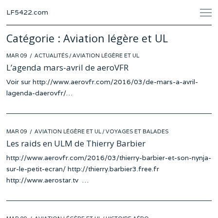
LF5422.com
Catégorie :
Aviation légère et UL
POSTED
MAR 09
ACTUALITÉS
/
AVIATION LÉGÈRE ET UL
ON
L’agenda mars-avril de aeroVFR
Voir sur http://www.aerovfr.com/2016/03/de-mars-a-avril-
lagenda-daerovfr/…
POSTED
MAR 09
AVIATION LÉGÈRE ET UL
/
VOYAGES ET BALADES
ON
Les raids en ULM de Thierry Barbier
http://www.aerovfr.com/2016/03/thierry-barbier-et-son-nynja-
sur-le-petit-ecran/ http://thierry.barbier3.free.fr
http://www.aerostar.tv …
POSTED