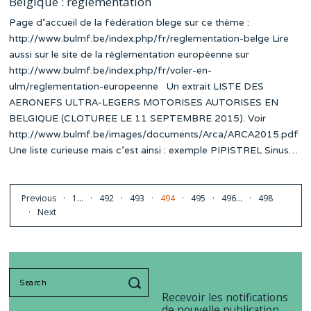
Belgique : réglementation
Page d’accueil de la fédération blege sur ce thème :
http://www.bulmf.be/index.php/fr/reglementation-belge Lire
aussi sur le site de la réglementation européenne sur
http://www.bulmf.be/index.php/fr/voler-en-
ulm/reglementation-europeenne Un extrait LISTE DES
AERONEFS ULTRA-LEGERS MOTORISES AUTORISES EN
BELGIQUE (CLOTUREE LE 11 SEPTEMBRE 2015). Voir
http://www.bulmf.be/images/documents/Arca/ARCA2015.pdf
Une liste curieuse mais c’est ainsi : exemple PIPISTREL Sinus…
Previous
1
…
492
493
494
495
496
…
498
Next
Search
for:
Recevoir les notifications
de nouvelle publication