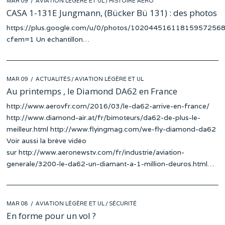
MAR 09
AVIATION LÉGÈRE ET UL
/
HISTOIRE AÉRO
ON
CASA 1-131E Jungmann, (Bücker Bü 131) : des photos
https://plus.google.com/u/0/photos/1020445161181595725
cfem=1 Un échantillon…
POSTED
MAR 09
ACTUALITÉS
/
AVIATION LÉGÈRE ET UL
ON
Au printemps , le Diamond DA62 en France
http://www.aerovfr.com/2016/03/le-da62-arrive-en-france/
http://www.diamond-air.at/fr/bimoteurs/da62-de-plus-le-
meilleur.html http://www.flyingmag.com/we-fly-diamond-da62
Voir aussi la brève vidéo
sur http://www.aeronewstv.com/fr/industrie/aviation-
generale/3200-le-da62-un-diamant-a-1-million-deuros.html…
POSTED
MAR 08
AVIATION LÉGÈRE ET UL
/
SÉCURITÉ
ON
En forme pour un vol ?