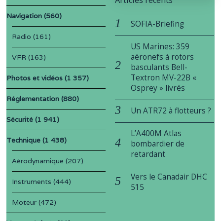
Articles récents
Navigation
(560)
SOFIA-Briefing
Radio
(161)
US Marines: 359
aéronefs à rotors
VFR
(163)
basculants Bell-
Textron MV-22B «
Photos et vidéos
(1 357)
Osprey » livrés
Réglementation
(880)
Un ATR72 à flotteurs ?
Sécurité
(1 941)
L’A400M Atlas
Technique
(1 438)
bombardier de
retardant
Aérodynamique
(207)
Vers le Canadair DHC
Instruments
(444)
515
Moteur
(472)