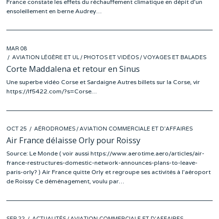
France constate les effets du réchauffement climatique en dépit d’un
ensoleillement en berne Audrey…
POSTED
MAR 08
MAR
ON
AVIATION LÉGÈRE ET UL
03
/
PHOTOS ET VIDÉOS
/
VOYAGES ET BALADES
Corte Maddalena et retour en Sinus
Une superbe vidéo Corse et Sardaigne Autres billets sur la Corse, vir
https://lf5422.com/?s=Corse…
POSTED
OCT 25
OCT
AÉRODROMES
/
AVIATION COMMERCIALE ET D'AFFAIRES
ON
18
Air France délaisse Orly pour Roissy
Source: Le Monde ( voir aussi https://www.aerotime.aero/articles/air-
france-restructures-domestic-network-announces-plans-to-leave-
paris-orly? ) Air France quitte Orly et regroupe ses activités à l’aéroport
de Roissy Ce déménagement, voulu par…
POSTED
SEP 22
SEP
ACTUALITÉS
/
AVIATION COMMERCIALE ET D'AFFAIRES