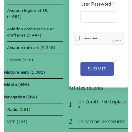
User Password
*
Aviation légère et UL
(4 981)
Aviation commerciale et
d'affaires
(3 447)
Aviation militaire
(4 248)
Espace
(536)
SUBMIT
Histoire aéro
(1 381)
Météo
(494)
Articles récents
Navigation
(560)
Un Zenith 750 triplace
?
Radio
(161)
Le harnais de sécurité
VFR
(163)