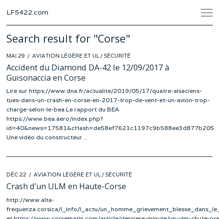
LF5422.com
Search result for "Corse"
POSTED
MAI 29
AVIATION LÉGÈRE ET UL
/
SÉCURITÉ
ON
Accident du Diamond DA-42 le 12/09/2017 à
Guisonaccia en Corse
Lire sur https://www.dna.fr/actualite/2019/05/17/quatre-alsaciens-
tues-dans-un-crash-en-corse-en-2017-trop-de-vent-et-un-avion-trop-
charge-selon-le-bea Le rapport du BEA
https://www.bea.aero/index.php?
id=40&news=17581&cHash=de58ef7621c1197c9b588ee3d877b205
Une vidéo du constructeur…
POSTED
DÉC 22
AVIATION LÉGÈRE ET UL
/
SÉCURITÉ
ON
Crash d’un ULM en Haute-Corse
http://www.alta-
frequenza.corsica/l_info/l_actu/un_homme_grievement_blesse_dans_
et https://www.corsematin.com/article/derniere-minute/un-ulm-chute-pre