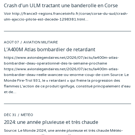
ON
Crash d’un ULM tractant une banderolle en Corse
Voir http://france3-regions.francetvinfo.fr/corse/corse-du-sud/crash-
ulm-ajaccio-pilote-est-decede-1298381.html…
POSTED
AOÛT 07
AOÛT
AVIATION MILITAIRE
ON
07
L’A400M Atlas bombardier de retardant
https://www.avionslegendaires.net/2026/07/actu/la400m-atlas-
bombardier-deau-operationnel-des-la-semaine-prochaine
https://www.avionslegendaires.net/2026/07/actu/la400m-atlas-
bombardier-deau-reelle-avancee-ou-enorme-coup-de-com Source: Le
Monde Fire-Trol 931, le « retardant » qui freine la progression des
flammes L’action de ce produit ignifuge, constitué principalement d’eau
et de…
POSTED
DÉC 31
DÉC
MÉTÉO
ON
19
2024: une année pluvieuse et très chaude
Source: Le Monde 2024, une année pluvieuse et très chaude Météo-