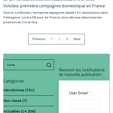
ON
19
Volotea: première compagnie domestique en France
Source: Le Monde L’entreprise espagnole dessert 61 destinations dans
l’Hexagone, contre 58 pour Air France, dont elle vise désormais les
positions en Corse Guy…
Previous
1
2
3
Next
Search
for:
Recevoir les notifications
de nouvelle publication
Catégories
Aérodromes
(761)
User Email
*
Non classé
(7)
Actualités
(14 206)