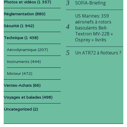
Photos et vidéos
(1 357)
SOFIA-Briefing
Réglementation
(880)
US Marines: 359
aéronefs à rotors
Sécurité
(1 942)
basculants Bell-
Textron MV-22B «
Technique
(1 438)
Osprey » livrés
Aérodynamique
(207)
Un ATR72 à flotteurs ?
Instruments
(444)
Moteur
(472)
Ventes-Achats
(66)
Voyages et balades
(498)
Uncategorized
(2)