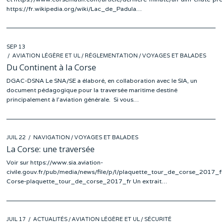
https://fr.wikipedia.org/wiki/Lac_de_Padula…
POSTED
SEP 13
ON
AVIATION LÉGÈRE ET UL
/
RÉGLEMENTATION
/
VOYAGES ET BALADES
Du Continent à la Corse
DGAC-DSNA Le SNA/SE a élaboré, en collaboration avec le SIA, un
document pédagogique pour la traversée maritime destiné
principalement à l’aviation générale. Si vous…
POSTED
JUIL 22
NAVIGATION
/
VOYAGES ET BALADES
ON
La Corse: une traversée
Voir sur https://www.sia.aviation-
civile.gouv.fr/pub/media/news/file/p/l/plaquette_tour_de_corse_2017_f
Corse-plaquette_tour_de_corse_2017_fr Un extrait…
POSTED
JUIL 17
ACTUALITÉS
/
AVIATION LÉGÈRE ET UL
/
SÉCURITÉ