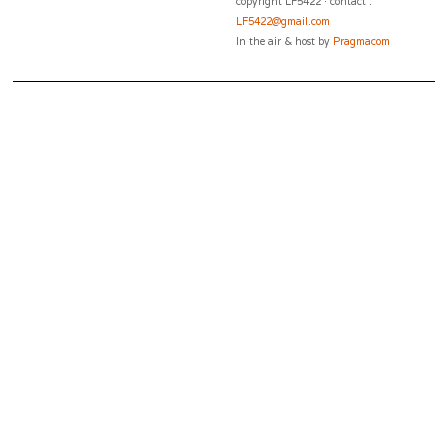
copyright LF5422 · contact :
LF5422@gmail.com
In the air & host by
Pragmacom