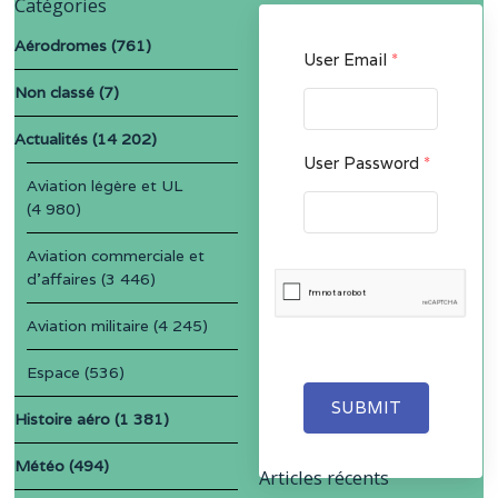
Catégories
Aérodromes
(761)
User Email
*
Non classé
(7)
Actualités
(14 202)
User Password
*
Aviation légère et UL
(4 980)
Aviation commerciale et
d'affaires
(3 446)
Aviation militaire
(4 245)
Espace
(536)
SUBMIT
Histoire aéro
(1 381)
Météo
(494)
Articles récents