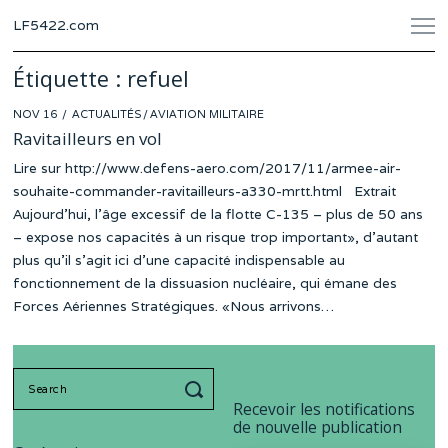
LF5422.com
Étiquette :
refuel
POSTED
NOV 16
ACTUALITÉS
/
AVIATION MILITAIRE
ON
Ravitailleurs en vol
Lire sur http://www.defens-aero.com/2017/11/armee-air-
souhaite-commander-ravitailleurs-a330-mrtt.html Extrait
Aujourd’hui, l’âge excessif de la flotte C-135 – plus de 50 ans
– expose nos capacités à un risque trop important», d’autant
plus qu’il s’agit ici d’une capacité indispensable au
fonctionnement de la dissuasion nucléaire, qui émane des
Forces Aériennes Stratégiques. «Nous arrivons…
Search
for:
Recevoir les notifications
de nouvelle publication