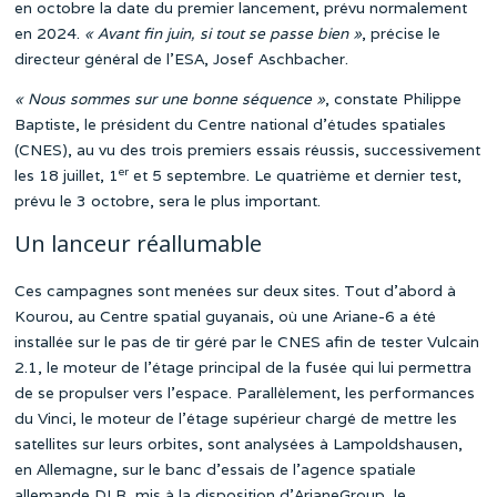
en octobre la date du premier lancement, prévu normalement
en 2024.
« Avant fin juin, si tout se passe bien »
, précise le
directeur général de l’ESA, Josef Aschbacher.
« Nous sommes sur une bonne séquence »
, constate Philippe
Baptiste, le président du Centre national d’études spatiales
(CNES), au vu des trois premiers essais réussis, successivement
er
les 18 juillet, 1
et 5 septembre. Le quatrième et dernier test,
prévu le 3 octobre, sera le plus important.
Un lanceur réallumable
Ces campagnes sont menées sur deux sites. Tout d’abord à
Kourou, au Centre spatial guyanais, où une Ariane-6 a été
installée sur le pas de tir géré par le CNES afin de tester Vulcain
2.1, le moteur de l’étage principal de la fusée qui lui permettra
de se propulser vers l’espace. Parallèlement, les performances
du Vinci, le moteur de l’étage supérieur chargé de mettre les
satellites sur leurs orbites, sont analysées à Lampoldshausen,
en Allemagne, sur le banc d’essais de l’agence spatiale
allemande DLR, mis à la disposition d’ArianeGroup, le