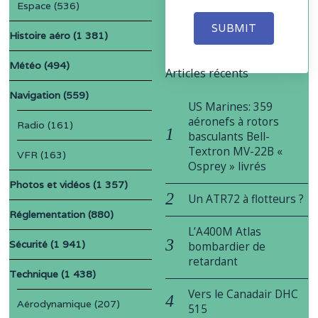
Espace
(536)
SUBMIT
Histoire aéro
(1 381)
Météo
(494)
Articles récents
Navigation
(559)
US Marines: 359
aéronefs à rotors
Radio
(161)
basculants Bell-
Textron MV-22B «
VFR
(163)
Osprey » livrés
Photos et vidéos
(1 357)
Un ATR72 à flotteurs ?
Réglementation
(880)
L’A400M Atlas
Sécurité
(1 941)
bombardier de
retardant
Technique
(1 438)
Vers le Canadair DHC
Aérodynamique
(207)
515