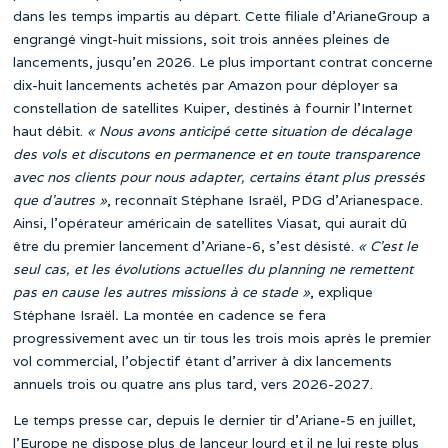
dans les temps impartis au départ. Cette filiale d’ArianeGroup a
engrangé vingt-huit missions, soit trois années pleines de
lancements, jusqu’en 2026. Le plus important contrat concerne
dix-huit lancements achetés par Amazon pour déployer sa
constellation de satellites Kuiper, destinés à fournir l’Internet
haut débit.
« Nous avons anticipé cette situation de décalage
des vols et discutons en permanence et en toute transparence
avec nos clients pour nous adapter, certains étant plus pressés
que d’autres »
, reconnaît Stéphane Israël, PDG d’Arianespace.
Ainsi, l’opérateur américain de satellites Viasat, qui aurait dû
être du premier lancement d’Ariane-6, s’est désisté.
« C’est le
seul cas, et les évolutions actuelles du planning ne remettent
pas en cause les autres missions à ce stade »
, explique
Stéphane Israël
.
La montée en cadence se fera
progressivement avec un tir tous les trois mois après le premier
vol commercial, l’objectif étant d’arriver à dix lancements
annuels trois ou quatre ans plus tard, vers 2026-2027.
Le temps presse car, depuis le dernier tir d’Ariane-5 en juillet,
l’Europe ne dispose plus de lanceur lourd et il ne lui reste plus