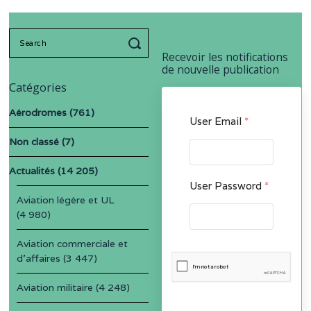
Search
for:
Recevoir les notifications
de nouvelle publication
Catégories
Aérodromes
(761)
User Email
*
Non classé
(7)
Actualités
(14 205)
User Password
*
Aviation légère et UL
(4 980)
Aviation commerciale et
d'affaires
(3 447)
Aviation militaire
(4 248)