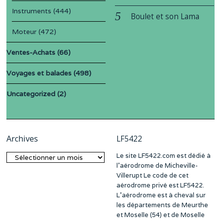
Instruments
(444)
Boulet et son Lama
Moteur
(472)
Ventes-Achats
(66)
Voyages et balades
(498)
Uncategorized
(2)
Archives
LF5422
Le site LF5422.com est dédié à
Archives
l’aérodrome de Micheville-
Villerupt Le code de cet
aérodrome privé est LF5422.
L’aérodrome est à cheval sur
les départements de Meurthe
et Moselle (54) et de Moselle