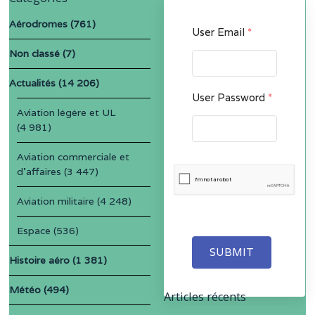
Aérodromes
(761)
User Email
*
Non classé
(7)
Actualités
(14 206)
User Password
*
Aviation légère et UL
(4 981)
Aviation commerciale et
d'affaires
(3 447)
Aviation militaire
(4 248)
Espace
(536)
SUBMIT
Histoire aéro
(1 381)
Météo
(494)
Articles récents