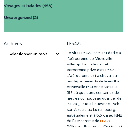
Voyages et balades
(498)
Uncategorized
(2)
Archives
LF5422
Le site LF5422.com est dédié à
Archives
l’aérodrome de Micheville-
Villerupt Le code de cet
aérodrome privé est LF5422.
L’aérodrome est à cheval sur
les départements de Meurthe
et Moselle (54) et de Moselle
(57), à quelques centaines de
mètres du nouveau quartier de
Belval, juste à l’ouest de Esch-
sur-Alzette au Luxembourg. Il
est également à 8,5 km au NNE
de l’aérodrome de
LFAW
(Villerupt-Errouville). Ce site est