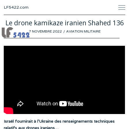
LF5422.com
Le drone kamikaze iranien Shahed 136
POSTED
7 NOVEMBRE 2022
1
AVIATION MILITAIRE
ON
NOVEMBRE
2022
Israël fournirait à l’Ukraine des renseignements techniques
relatifs aux drones iraniens…