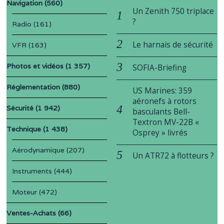
Navigation
(560)
Un Zenith 750 triplace
?
Radio
(161)
Le harnais de sécurité
VFR
(163)
Photos et vidéos
(1 357)
SOFIA-Briefing
Réglementation
(880)
US Marines: 359
aéronefs à rotors
Sécurité
(1 942)
basculants Bell-
Textron MV-22B «
Technique
(1 438)
Osprey » livrés
Aérodynamique
(207)
Un ATR72 à flotteurs ?
Instruments
(444)
Moteur
(472)
Ventes-Achats
(66)